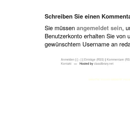
Schreiben Sie einen Komment
Sie müssen
angemeldet sein
, 
Benutzerkonto erhalten Sie von u
gewünschtem Username an redakt
Anmelden
|
[---]
|
Einträge (RSS)
|
Kommentare (RS
Kontakt
— Hosted by
classlibrary.net
atasehir escort
atasehir esco