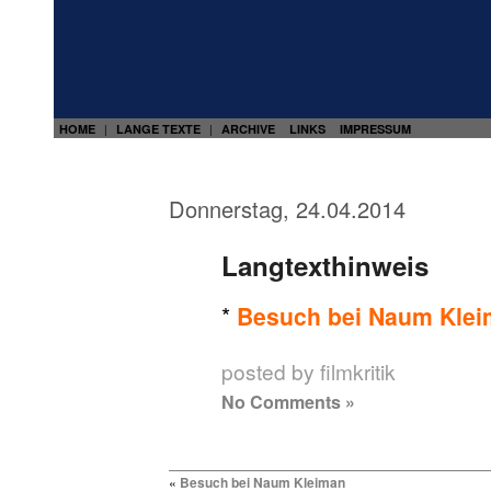
HOME
LANGE TEXTE
ARCHIVE
LINKS
IMPRESSUM
|
|
Donnerstag, 24.04.2014
Langtexthinweis
*
Besuch bei Naum Kle
posted by filmkritik
No Comments »
«
Besuch bei Naum Kleiman