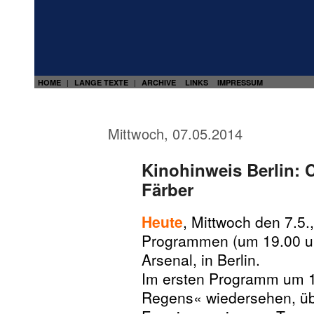
HOME
LANGE TEXTE
ARCHIVE
LINKS
IMPRESSUM
|
|
Mittwoch, 07.05.2014
Kinohinweis Berlin: 
Färber
Heute
, Mittwoch den 7.5.,
Programmen (um 19.00 und
Arsenal, in Berlin.
Im ersten Programm um 1
Regens« wiedersehen, üb