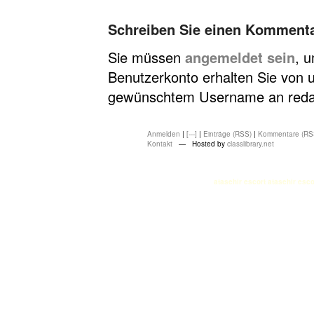
Schreiben Sie einen Komment
Sie müssen
angemeldet sein
, 
Benutzerkonto erhalten Sie von u
gewünschtem Username an redakt
Anmelden
|
[---]
|
Einträge (RSS)
|
Kommentare (RS
Kontakt
— Hosted by
classlibrary.net
atasehir escort
atasehir esco