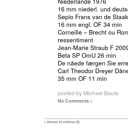
Niederlande 1976
16 mm niederl. und deut
Sepio Frans van de Staa
16 mm engl. OF 34 min
Corneille – Brecht ou Ro
ressentiment
Jean-Marie Straub F 200
Beta SP OmU 26 min
De nåede færgen Sie erre
Carl Theodor Dreyer Dä
35 mm OF 11 min
posted by Michael Baute
No Comments »
«
Amour et cinéma (II)