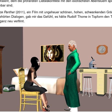
ltalent, dem die profansten Liebeskonflikte mit den exotischsten Abenteuern sp
nbar sind.
ze Panther
(2011), ein Film mit ungeheuer schönen, hohen, schwankenden Grä
gehörten Dialogen, gab mir das Gefühl, es hätte Rudolf Thome in Topform den T
ganz neu verfilmt.