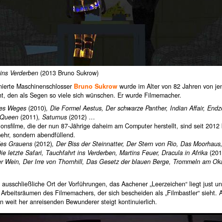
 ins Verderben
(2013 Bruno Sukrow)
nierte Maschinenschlosser
Bruno Sukrow
wurde im Alter von 82 Jahren von j
t, den als Segen so viele sich wünschen. Er wurde Filmemacher.
es Weges
(2010)
, Die Formel Aestus, Der schwarze Panther, Indian Affair, Endze
 Queen
(2011)
, Saturnus
(2012) …
onsfilme, die der nun 87-Jährige daheim am Computer herstellt, sind seit 2012
mehr, sondern abendfüllend.
des Grauens
(2012)
, Der Biss der Steinnatter, Der Stern von Rio, Das Moorhaus
e letzte Safari, Tauchfahrt ins Verderben, Martins Feuer, Dracula in Afrika
(201
er Wein, Der Irre von Thornhill, Das Gesetz der blauen Berge, Trommeln am O
 ausschließliche Ort der Vorführungen, das Aachener „Leerzeichen“ liegt just u
Arbeitsräumen des Filmemachers, der sich bescheiden als „Filmbastler“ sieht. 
n weit her anreisenden Bewunderer steigt kontinuierlich.