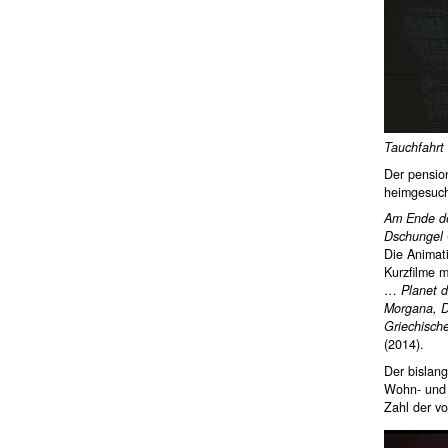
Tauchfahrt
Der pensio
heimgesuch
Am Ende d
Dschungel
Die Animati
Kurzfilme 
…
Planet 
Morgana, Di
Griechisch
(2014).
Der bislang
Wohn- und 
Zahl der vo