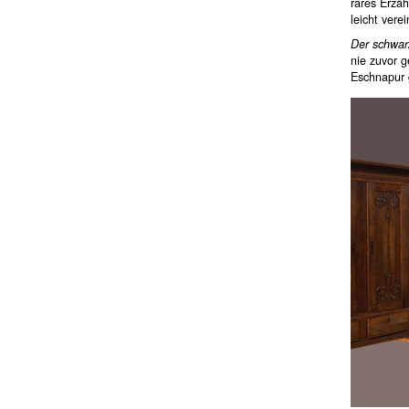
rares Erzäh
leicht verei
Der schwar
nie zuvor 
Eschnapur 