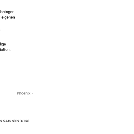
 Montagen
r eigenen
r
lige
ießen:
Phoenix
»
te dazu eine Email