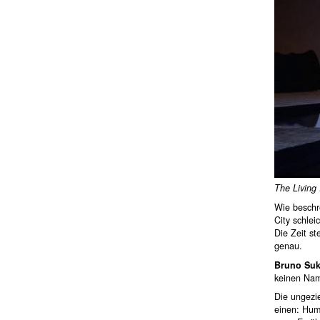
The Living 
Wie beschr
City schlei
Die Zeit st
genau.
Bruno Su
keinen Name
Die ungezie
einen: Humo