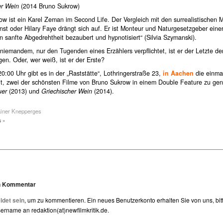
er Wein
(2014 Bruno Sukrow)
ow ist ein Karel Zeman im Second Life. Der Vergleich mit den surrealistischen
st oder Hilary Faye drängt sich auf. Er ist Monteur und Naturgesetzgeber eine
n sanfte Abgedrehtheit bezaubert und hypnotisiert“ (Silvia Szymanski).
niemandem, nur den Tugenden eines Erzählers verpflichtet, ist er der Letzte de
en. Oder, wer weiß, ist er der Erste?
0:00 Uhr gibt es in der „Raststätte“, Lothringerstraße 23,
in Aachen
die einma
t, zwei der schönsten Filme von Bruno Sukrow in einem Double Feature zu gen
uer
(2013) und
Griechischer Wein
(2014).
ainer Knepperges
 »
en Kommentar
det sein
, um zu kommentieren. Ein neues Benutzerkonto erhalten Sie von uns, bit
rname an redaktion(at)newfilmkritik.de.