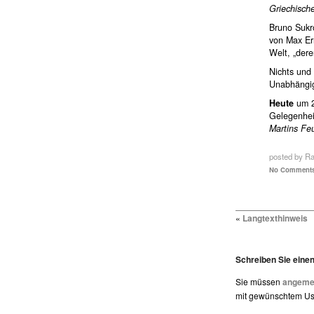
Griechisch
Bruno Sukr
von Max Ern
Welt, „dere
Nichts und 
Unabhängig
Heute
um 2
Gelegenhei
Martins Fe
posted by R
No Comments
«
Langtexthinweis
Schreiben Sie ein
Sie müssen
angemel
mit gewünschtem Use