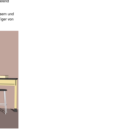
ielend
sern und
iger von