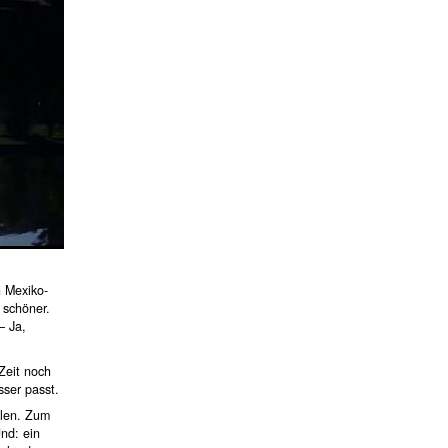
 Mexiko-
 schöner.
– Ja,
Zeit noch
sser passt.
llen. Zum
nd: ein