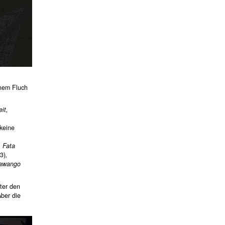
enem Fluch
it,
 keine
, Fata
3)
,
kawango
nter den
Aber die