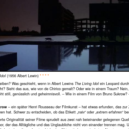
Idol
(1956 Albert Lewin)
* * * *
eiben? Was geschieht, wenn in Albert Lewins
The Living Idol
ein Leopard durch
cht? Sieht das aus, wie von de Chirico gemalt? Oder wie in einem Traum? Nein,
eht still, genüsslich und geheimnisvoll. – Wie in einem Film von Bruno Sukrow? 
krow
– ein später Henri Rousseau der Filmkunst – hat etwas erfunden, das zur 
n hat. Schwer zu entscheiden, ob das Etikett „naiv“ oder „extrem erfahren“ be
rte Originalität seiner Filme sprudelt aus zwei nah beieinander gelegenen Que
r, der das Alltägliche und das Unglaubliche nicht von einander trennen mag. U