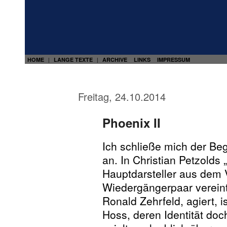
HOME
LANGE TEXTE
ARCHIVE
LINKS
IMPRESSUM
|
|
Freitag, 24.10.2014
Phoenix II
Ich schließe mich der Beg
an. In Christian Petzolds
Hauptdarsteller aus dem 
Wiedergängerpaar vereint
Ronald Zehrfeld, agiert, i
Hoss, deren Identität doc