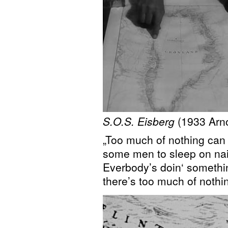
S.O.S. Eisberg
(1933 Arno
„Too much of nothing can t
some men to sleep on nail
Everbody’s doin‘ somethin
there’s too much of nothi