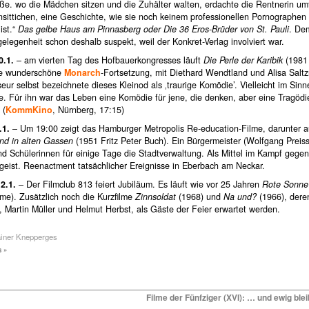
ße. wo die Mädchen sitzen und die Zuhälter walten, erdachte die Rentnerin umf
sittichen, eine Geschichte, wie sie noch keinem professionellen Pornographen 
ist.“
Das gelbe Haus am Pinnasberg oder Die 36 Eros-Brüder von St. Pauli
. D
elegenheit schon deshalb suspekt, weil der Konkret-Verlag involviert war.
0.1.
– am vierten Tag des Hofbauerkongresses läuft
Die Perle der Karibik
(1981
die wunderschöne
Monarch
-Fortsetzung, mit Diethard Wendtland und Alisa Salt
eur selbst bezeichnete dieses Kleinod als ‚traurige Komödie’. Vielleicht im Sinn
. Für ihn war das Leben eine Komödie für jene, die denken, aber eine Tragödie
 (
KommKino
, Nürnberg, 17:15)
.1.
– Um 19:00 zeigt das Hamburger Metropolis Re-education-Filme, darunter a
ind in alten Gassen
(1951 Fritz Peter Buch). Ein Bürgermeister (Wolfgang Preiss
nd Schülerinnen für einige Tage die Stadtverwaltung. Als Mittel im Kampf gege
geist. Reenactment tatsächlicher Ereignisse in Eberbach am Neckar.
2.1.
– Der Filmclub 813 feiert Jubiläum. Es läuft wie vor 25 Jahren
Rote Sonne
me). Zusätzlich noch die Kurzfilme
Zinnsoldat
(1968) und
Na und?
(1966), dere
 Martin Müller und Helmut Herbst, als Gäste der Feier erwartet werden.
ainer Knepperges
 »
Filme der Fünfziger (XVI): … und ewig blei