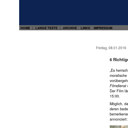
HOME
LANGE TEXTE
ARCHIVE
LINKS
IMPRESSUM
|
|
Freitag, 08.01.2016
6 Richti
„Es herrsch
moralische
vorübergeh
Filmdienst
Der Film lä
15:00.
Möglich, da
deren bede
bemerkensw
annonciert: