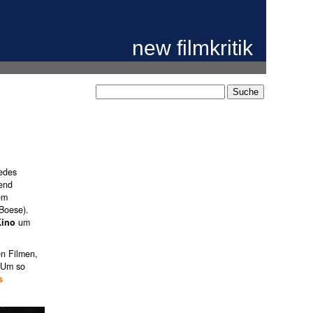
new filmkritik
jedes
kend
em
Boese).
ino
um
en Filmen,
. Um so
s