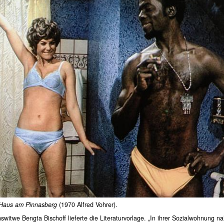
Haus am Pinnasberg
(1970 Alfred Vohrer).
switwe Bengta Bischoff lieferte die Literaturvorlage. „In ihrer Sozialwohnung n