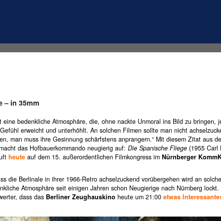
ge – in 35mm
t eine bedenkliche Atmosphäre, die, ohne nackte Unmoral ins Bild zu bringen, 
 Gefühl erweicht und unterhöhlt. An solchen Filmen sollte man nicht achselzuc
en, man muss ihre Gesinnung schärfstens anprangern.“ Mit diesem Zitat aus d
macht das Hofbauerkommando neugierig auf:
Die Spanische Fliege
(1955 Carl 
uft
heute
auf dem 15. außerordentlichen Filmkongress im
Nürnberger KommK
ss die Berlinale in ihrer 1966-Retro achselzuckend vorübergehen wird an solch
nkliche Atmosphäre seit einigen Jahren schon Neugierige nach Nürnberg lockt
erter, dass das
Berliner Zeughauskino
heute um 21:00
etwas Interessante