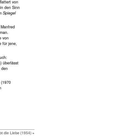
lattert von
in den Sinn
em
Spiegel
 Manfred
zman.
e von
 für jene,
uch:
) überlässt
n den
(1970
n
bt die Liebe (1954)
»