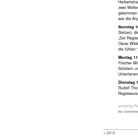
Herbertstra
zwei Wellen
gekommen 
war die Ang
Sonntag 1
Stelzer), 
„Der Regiss
Oscar Wilde
die fühlen.“
Montag 11
Frischer W
Schülern u
Untertanen
Dienstag 1
Rudolf Tho
Regisseure,
posted by R
No Comments
«
2015