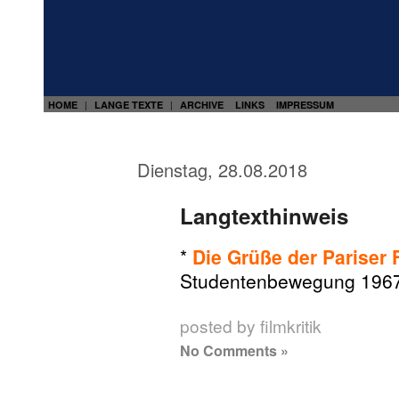
HOME
LANGE TEXTE
ARCHIVE
LINKS
IMPRESSUM
|
|
Dienstag, 28.08.2018
Langtexthinweis
*
Die Grüße der Pariser 
Studentenbewegung 1967–
posted by filmkritik
No Comments »