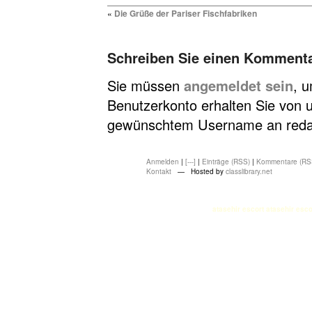
«
Die Grüße der Pariser Fischfabriken
Schreiben Sie einen Komment
Sie müssen
angemeldet sein
, 
Benutzerkonto erhalten Sie von u
gewünschtem Username an redakt
Anmelden
|
[---]
|
Einträge (RSS)
|
Kommentare (RS
Kontakt
— Hosted by
classlibrary.net
atasehir escort
atasehir esco