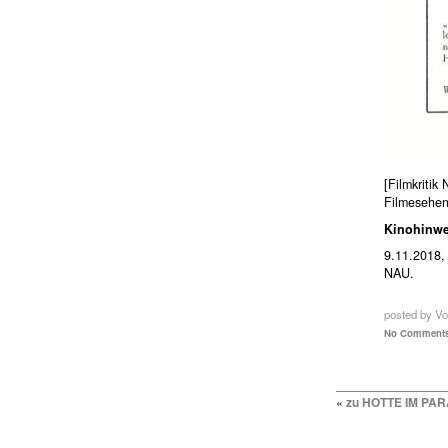
[Filmkritik
Filmesehen
Kinohinwe
9.11.2018,
NAU.
posted by Vo
No Comments
«
zu HOTTE IM PA