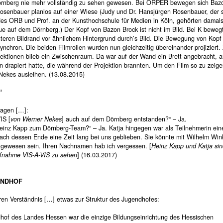
rnberg nie mehr vollständig zu sehen gewesen. Bei ÖRPER bewegen sich Baz
osenbauer planlos auf einer Wiese (Judy und Dr. Hansjürgen Rosenbauer, der 
des ORB und Prof. an der Kunsthochschule für Medien in Köln, gehörten damal
ue auf dem Dörnberg.) Der Kopf von Bazon Brock ist nicht im Bild. Bei K bewegt
teren Bildrand vor ähnlichem Hintergrund durch’s Bild. Die Bewegung von Kopf
synchron. Die beiden Filmrollen wurden nun gleichzeitig übereinander projiziert
jektionen blieb ein Zwischenraum. Da war auf der Wand ein Brett angebracht, 
n drapiert hatte, die während der Projektion brannten. Um den Film so zu zeig
Nekes ausleihen. (13.08.2015)
“
ragen […]:
IS [
von Werner Nekes
] auch auf dem Dörnberg entstanden?“ – Ja.
einz Kapp zum Dörnberg-Team?“ – Ja. Katja hingegen war als Teilnehmerin ein
ach dessen Ende eine Zeit lang bei uns geblieben. Sie könnte mit Wilhelm Wi
 gewesen sein. Ihren Nachnamen hab ich vergessen. [
Heinz Kapp und Katja sin
fnahme VIS-A-VIS zu sehen
] (16.03.2017)
ENDHOF
en Verständnis […] etwas zur Struktur des Jugendhofes:
hof des Landes Hessen war die einzige Bildungseinrichtung des Hessischen