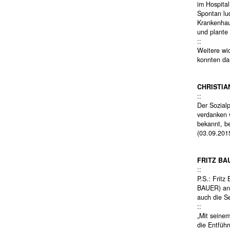
im Hospita
Spontan lu
Krankenhau
und plante 
::
Weitere wi
konnten dan
CHRISTIA
::
Der Sozial
verdanken 
bekannt, b
(03.09.201
FRITZ BA
::
P.S.: Frit
BAUER) anl
auch die S
::
„Mit seine
die Entfüh