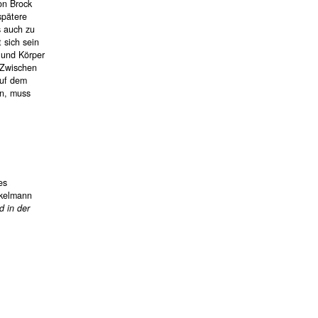
on Brock
spätere
s auch zu
 sich sein
 und Körper
. Zwischen
auf dem
en, muss
es
nkelmann
d in der