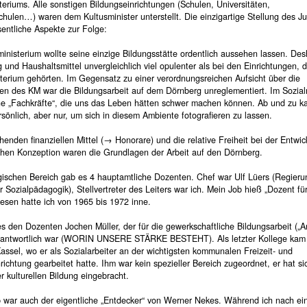
teriums. Alle sonstigen Bildungseinrichtungen (Schulen, Universitäten,
chulen…) waren dem Kultusminister unterstellt. Die einzigartige Stellung des 
entliche Aspekte zur Folge:
inisterium wollte seine einzige Bildungsstätte ordentlich aussehen lassen. De
 und Haushaltsmittel unvergleichlich viel opulenter als bei den Einrichtungen, 
sterium gehörten. Im Gegensatz zu einer verordnungsreichen Aufsicht über die
gen des KM war die Bildungsarbeit auf dem Dörnberg unreglementiert. Im Sozial
ne „Fachkräfte“, die uns das Leben hätten schwer machen können. Ab und zu k
rsönlich, aber nur, um sich in diesem Ambiente fotografieren zu lassen.
henden finanziellen Mittel (→ Honorare) und die relative Freiheit bei der Entwic
hen Konzeption waren die Grundlagen der Arbeit auf den Dörnberg.
ischen Bereich gab es 4 hauptamtliche Dozenten. Chef war Ulf Lüers (Regieru
 Sozialpädagogik), Stellvertreter des Leiters war ich. Mein Job hieß „Dozent für
iesen hatte ich von 1965 bis 1972 inne.
 den Dozenten Jochen Müller, der für die gewerkschaftliche Bildungsarbeit („A
rantwortlich war (WORIN UNSERE STÄRKE BESTEHT). Als letzter Kollege kam
ssel, wo er als Sozialarbeiter an der wichtigsten kommunalen Freizeit- und
richtung gearbeitet hatte. Ihm war kein spezieller Bereich zugeordnet, er hat s
er kulturellen Bildung eingebracht.
 war auch der eigentliche „Entdecker“ von Werner Nekes. Während ich nach ei