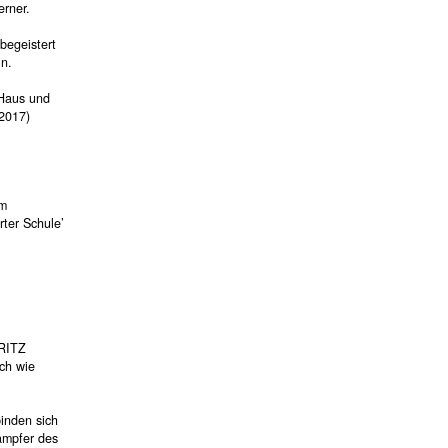
erner.
begeistert
in.
 Haus und
.2017)
hm
ter Schule’
FRITZ
ch wie
inden sich
ämpfer des