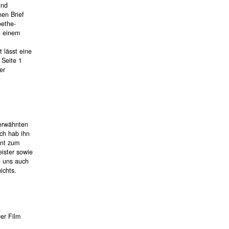
und
nen Brief
oethe-
n einem
 lässt eine
 Seite 1
er
 erwähnten
ch hab ihn
ant zum
ister sowie
g uns auch
ichts.
er Film