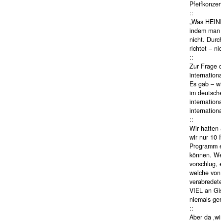
Pfeifkonzer
::
„Was HEINR
indem man 
nicht. Dur
richtet – n
::
Zur Frage 
internatio
Es gab – w
im deutsch
internatio
internatio
::
Wir hatten
wir nur 10
Programm e
können. We
vorschlug, 
welche von
verabredete
VIEL an Gi
niemals ge
::
Aber da ‚wi