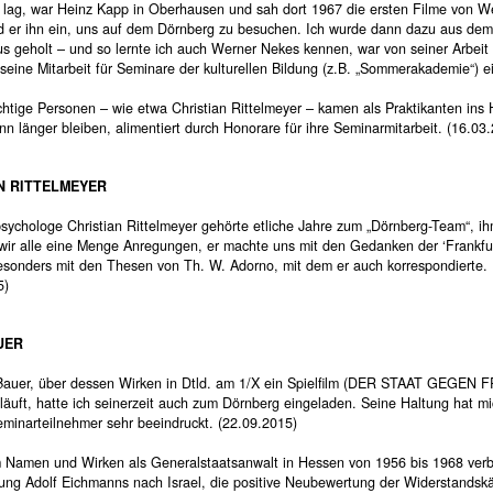
l lag, war Heinz Kapp in Oberhausen und sah dort 1967 die ersten Filme von W
d er ihn ein, uns auf dem Dörnberg zu besuchen. Ich wurde dann dazu aus dem
s geholt – und so lernte ich auch Werner Nekes kennen, war von seiner Arbeit 
seine Mitarbeit für Seminare der kulturellen Bildung (z.B. „Sommerakademie“) e
chtige Personen – wie etwa Christian Rittelmeyer – kamen als Praktikanten ins
n länger bleiben, alimentiert durch Honorare für ihre Seminarmitarbeit. (16.03
N RITTELMEYER
psychologe Christian Rittelmeyer gehörte etliche Jahre zum „Dörnberg-Team“, i
wir alle eine Menge Anregungen, er machte uns mit den Gedanken der ‘Frankfur
esonders mit den Thesen von Th. W. Adorno, mit dem er auch korrespondierte.
5)
UER
z Bauer, über dessen Wirken in Dtld. am 1/X ein Spielfilm (DER STAAT GEGEN 
äuft, hatte ich seinerzeit auch zum Dörnberg eingeladen. Seine Haltung hat mi
eminarteilnehmer sehr beeindruckt. (22.09.2015)
m Namen und Wirken als Generalstaatsanwalt in Hessen von 1956 bis 1968 verb
rung Adolf Eichmanns nach Israel, die positive Neubewertung der Widerstandsk