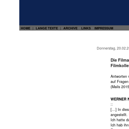
HOME
LANGE TEXTE
ARCHIVE
LINKS
IMPRESSUM
|
|
Donnerstag, 20.02.
Die Film
Filmkolle
Antworten 
auf Fragen
(Mails 201
WERNER N
::
[…] In die
angestellt.
Ich hatte 
Ich hab ih