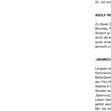
20. Juli vo
ADOLF W
::
Zu dieser 
Bitomsky, 
Student an
durch die
quasi ‚eman
gemacht (z
„HEINRICH
::
Langsam wur
Kernmannsc
Büttenbend
den Film H
Arbeiter 8 
Stunden wu
‚Spannung’ 
Leben“ beri
gehört wer
Min. bei v