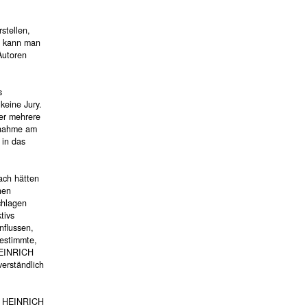
stellen,
, kann man
Autoren
s
keine Jury.
er mehrere
lnahme am
 in das
ach hätten
hen
chlagen
tivs
nflussen,
estimmte,
 HEINRICH
erständlich
 im HEINRICH