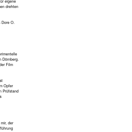
ür eigene
men drehten
s Dore O.
rimentelle
m Dörnberg.
der Film
ist
um Opfer
n Prüfstand
s
 mir, der
fführung