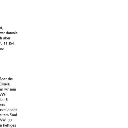
i,
 war damals
ch aber
7, 11H54
lme
Aber die
Gisela
en wir nun
 VW-
den 8
was
nstellendes
keltem Saal
 VW, 30
n heftiges