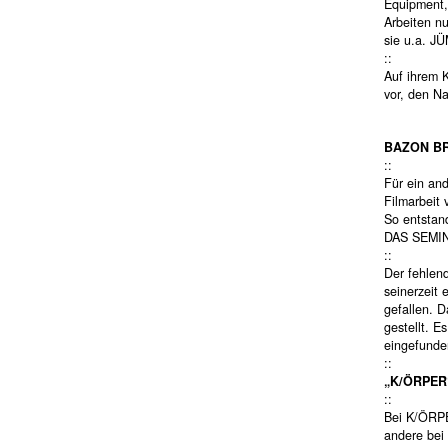
Equipment,
Arbeiten n
sie u.a. J
::
Auf ihrem K
vor, den N
BAZON BR
::
Für ein an
Filmarbeit
So entstan
DAS SEMINA
::
Der fehlen
seinerzeit
gefallen. 
gestellt. E
eingefunde
::
„K/ÖRPER
::
Bei K/ÖRP
andere bei 