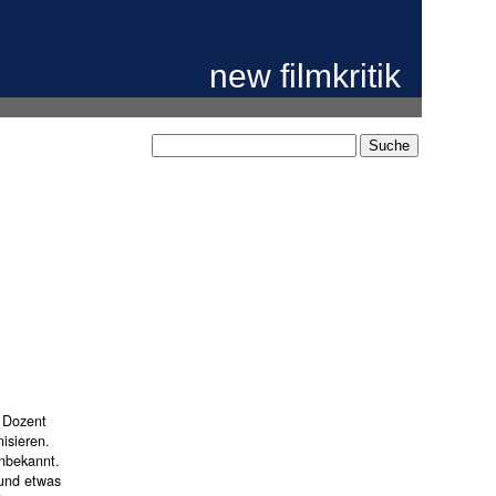
new filmkritik
s Dozent
isieren.
unbekannt.
 und etwas