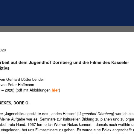
2020
arbeit auf dem Jugendhof Dörnberg und die Filme des Kasseler
ktivs
von Gerhard Büttenbender
 von Peter Hoffmann
5 – 2020) (pdf mit Abbildungen
hier
)
EKES, DORE O.
ser ‚Jugendbildungsstätte des Landes Hessen’ [
Jugendhof Dörnberg
] war ich al
 Meine Aufgabe war es, Seminare zur kulturellen Bildung zu planen und zu organ
dabei freie Hand. 1967 lernte ich Werner Nekes kennen – damals noch weithin 
n eingeladen, bei uns Filmseminare zu geben. Es wurde eine Bolex angeschafft