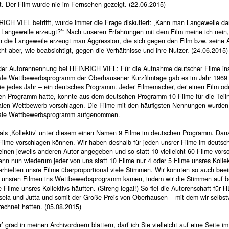
t. Der Film wurde nie im Fernsehen gezeigt. (22.06.2015)
ICH VIEL betrifft, wurde immer die Frage diskutiert: ‚Kann man Langeweile dar
Langeweile erzeugt?’“ Nach unseren Erfahrungen mit dem Film meine ich nein
ch die Langeweile erzeugt man Aggression, die sich gegen den Film bzw. seine 
icht aber, wie beabsichtigt, gegen die Verhältnisse und ihre Nutzer. (24.06.2015)
der Autorennennung bei HEINRICH VIEL: Für die Aufnahme deutscher Filme in
nale Wettbewerbsprogramm der Oberhausener Kurzfilmtage gab es im Jahr 1969 
ie jedes Jahr – ein deutsches Programm. Jeder Filmemacher, der einen Film od
en Programm hatte, konnte aus dem deutschen Programm 10 Filme für die Tei
nalen Wettbewerb vorschlagen. Die Filme mit den häufigsten Nennungen wurden
nale Wettbewerbsprogramm aufgenommen.
 als ‚Kollektiv’ unter diesem einen Namen 9 Filme im deutschen Programm. Dan
 Filme vorschlagen können. Wir haben deshalb für jeden unsrer Filme im deutsc
inen jeweils anderen Autor angegeben und so statt 10 vielleicht 60 Filme vors
nn nun wiederum jeder von uns statt 10 Filme nur 4 oder 5 Filme unsres Kollek
erhielten unsre Filme überproportional viele Stimmen. Wir konnten so auch beei
 unsren Filmen ins Wettbewerbsprogramm kamen, indem wir die Stimmen auf b
 Filme unsres Kollektivs häuften. (Streng legal!) So fiel die Autorenschaft für
sela und Jutta und somit der Große Preis von Oberhausen – mit dem wir selbstv
rechnet hatten. (05.08.2015)
r’ grad in meinen Archivordnern blättern, darf ich Sie vielleicht auf eine Seite