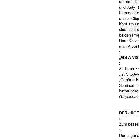
auf dem Dö
und Judy R
Intendant 
unsrer Cliq
Kopf am un
sind nicht 
beiden Pro
Dore Kerze
man K bei 
::
„VIS-A-VIS
::
Zu Ihren F
„Ist VIS-A-V
„Gehörte H
Seminars n
befreundet
Gruppenau
DER JUG
::
Zum besser
::
Der Jugend