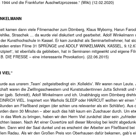
n 1944 und die Frankfurter Auschwitzprozesse.“ (Wiki) (12.02.2020)
INKELMANN
Zeit kamen dann viele Filmemacher zum Dörnberg, Klaus Wyborny, Harun Farock
Pehlke, Straschek … da wurde viel diskutiert und gearbeitet. Adolf Winkelmann
 der Kunsthochschule in Kassel. Er kam zunächst als Seminarteilnehmer, hat si
 beiden ersten Filme 31 SPRÜNGE und ADOLF WINKELMANN, KASSEL, 9.12.6
zipiert‘, ist ebenfalls da geblieben, hat in Seminaren mitgewirkt und eigene Fi
.B. DIE FRESSE – eine interessante Provokation). (22.06.2015)
 VIEL“
de aus unsrem ‚Team’ zeitgeistbedingt ein ‚Kollektiv’. Wir waren neun Leute. 
haft waren die Zwillingsschwestern und Kunststudentinnen Jutta Schmidt und 
er (geb. Schmidt), Adolf Winkelmann und ich. Unabhängig vom Dörnberg dreht
EINRICH VIEL. Inspiriert von Warhols SLEEP oder HAIRCUT wollten wir einen
Stunden am Fließband zeigen (der schien uns relevanter als ein Schläfer). Aus 
rden dann 30 Minuten – aber auch das hält kaum ein Zuschauer durch. Um et
in das Werk zu bringen, haben wir den Herrn Viel zunächst über sein „zufriede
chten lassen. Nach Art einer Ouvertüre soll dieser Monolog bei leicht abgedun
den. Dann wird der Saal dunkel und es erscheint der Arbeiter am Fließband bei
ollem Radau. Als wir den Großen Preis von Oberhausen dafür bekamen, gab’s ei