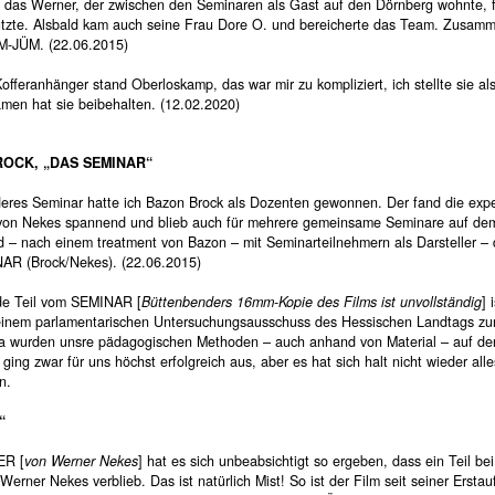
 das Werner, der zwischen den Seminaren als Gast auf den Dörnberg wohnte, f
utzte. Alsbald kam auch seine Frau Dore O. und bereicherte das Team. Zusam
ÜM-JÜM. (22.06.2015)
offeranhänger stand Oberloskamp, das war mir zu kompliziert, ich stellte sie al
amen hat sie beibehalten. (12.02.2020)
OCK, „DAS SEMINAR“
deres Seminar hatte ich Bazon Brock als Dozenten gewonnen. Der fand die expe
 von Nekes spannend und blieb auch für mehrere gemeinsame Seminare auf de
d – nach einem treatment von Bazon – mit Seminarteilnehmern als Darsteller – 
R (Brock/Nekes). (22.06.2015)
de Teil vom SEMINAR [
Büttenbenders 16mm-Kopie des Films ist unvollständig
] 
 einem parlamentarischen Untersuchungsausschuss des Hessischen Landtags z
Da wurden unsre pädagogischen Methoden – auch anhand von Material – auf de
s ging zwar für uns höchst erfolgreich aus, aber es hat sich halt nicht wieder alle
n.
“
ER [
von Werner Nekes
] hat es sich unbeabsichtigt so ergeben, dass ein Teil bei
Werner Nekes verblieb. Das ist natürlich Mist! So ist der Film seit seiner Erstau