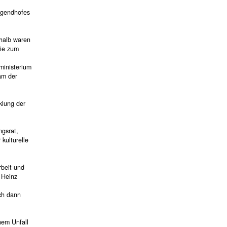
Jugendhofes
shalb waren
die zum
ministerium
am der
klung der
ngsrat,
 kulturelle
rbeit und
 Heinz
ich dann
nem Unfall