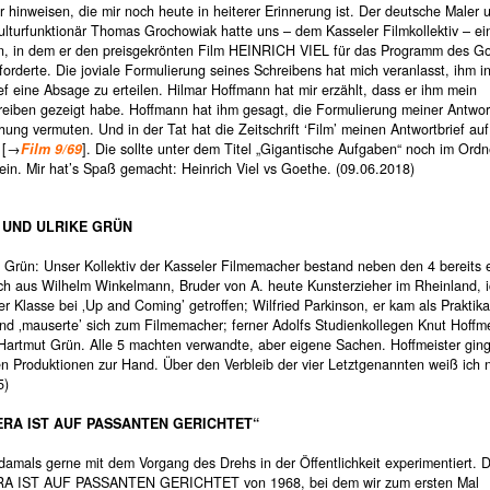
 hinweisen, die mir noch heute in heiterer Erinnerung ist. Der deutsche Maler 
ulturfunktionär Thomas Grochowiak hatte uns – dem Kasseler Filmkollektiv – ei
n, in dem er den preisgekrönten Film HEINRICH VIEL für das Programm des G
nforderte. Die joviale Formulierung seines Schreibens hat mich veranlasst, ihm i
ef eine Absage zu erteilen. Hilmar Hoffmann hat mir erzählt, dass er ihm mein
reiben gezeigt habe. Hoffmann hat ihm gesagt, die Formulierung meiner Antwort
chung vermuten. Und in der Tat hat die Zeitschrift ‘Film’ meinen Antwortbrief auf
 [→
Film 9/69
]. Die sollte unter dem Titel „Gigantische Aufgaben“ noch im Ordn
ein. Mir hat’s Spaß gemacht: Heinrich Viel vs Goethe. (09.06.2018)
 UND ULRIKE GRÜN
 Grün: Unser Kollektiv der Kasseler Filmemacher bestand neben den 4 bereits
ch aus Wilhelm Winkelmann, Bruder von A. heute Kunsterzieher im Rheinland, i
er Klasse bei ‚Up and Coming’ getroffen; Wilfried Parkinson, er kam als Praktik
nd ‚mauserte’ sich zum Filmemacher; ferner Adolfs Studienkollegen Knut Hoffme
 Hartmut Grün. Alle 5 machten verwandte, aber eigene Sachen. Hoffmeister gin
n Produktionen zur Hand. Über den Verbleib der vier Letztgenannten weiß ich n
5)
ERA IST AUF PASSANTEN GERICHTET“
amals gerne mit dem Vorgang des Drehs in der Öffentlichkeit experimentiert. D
A IST AUF PASSANTEN GERICHTET von 1968, bei dem wir zum ersten Mal