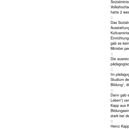
Sozialminis
Volkshochs
hatte 2 wes
::
Das Sozialm
Ausstattung
Kultusmini
Einrichtun
gab es kei
Minister pe
::
Die ausreic
pädagogisc
::
Im pädagog
Studium der
Bildung“, d
::
Dann gab es
Leben“) ve
Kapp aus Ka
Bildungsein
stark bei d
::
Heinz Kapp