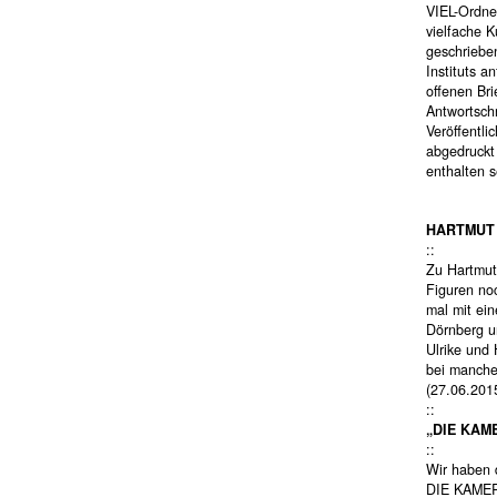
VIEL-Ordner
vielfache K
geschriebe
Instituts a
offenen Bri
Antwortsch
Veröffentli
abgedruckt
enthalten s
HARTMUT
::
Zu Hartmut
Figuren no
mal mit ein
Dörnberg u
Ulrike und
bei manche
(27.06.201
::
„DIE KAM
::
Wir haben d
DIE KAMER