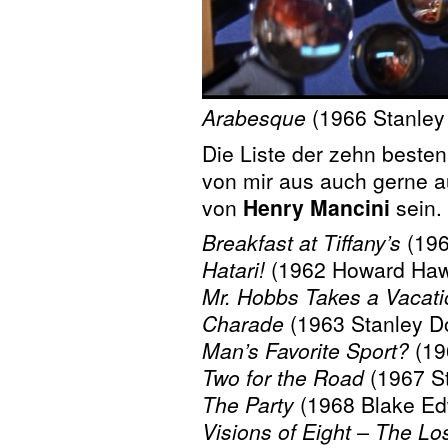
Arabesque
(1966 Stanley
Die Liste der zehn besten 
von mir aus auch gerne a
von
Henry Mancini
sein.
Breakfast at Tiffany’s
(196
Hatari!
(1962 Howard Haw
Mr. Hobbs Takes a Vacati
Charade
(1963 Stanley D
Man’s Favorite Sport?
(1
Two for the Road
(1967 S
The Party
(1968 Blake Ed
Visions of Eight – The Lo