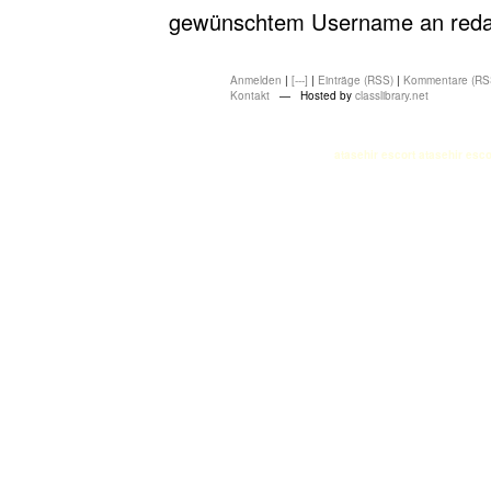
gewünschtem Username an redakt
Anmelden
|
[---]
|
Einträge (RSS)
|
Kommentare (RS
Kontakt
— Hosted by
classlibrary.net
atasehir escort
atasehir esco