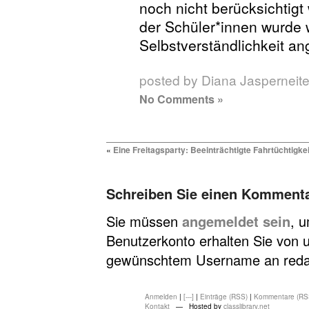
noch nicht berücksichtig
der Schüler*innen wurde 
Selbstverständlichkeit a
posted by Diana Jasperneit
No Comments »
«
Eine Freitagsparty: Beeinträchtigte Fahrtüchtigkei
Schreiben Sie einen Komment
Sie müssen
angemeldet sein
, 
Benutzerkonto erhalten Sie von u
gewünschtem Username an redakt
Anmelden
|
[---]
|
Einträge (RSS)
|
Kommentare (RS
Kontakt
— Hosted by
classlibrary.net