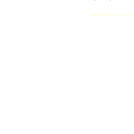
atasehir escort
atasehir esco