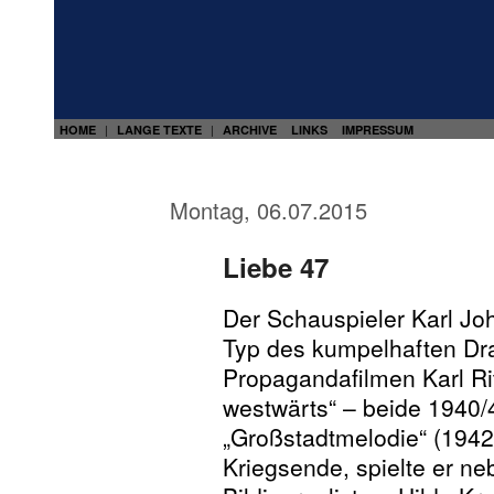
HOME
LANGE TEXTE
ARCHIVE
LINKS
IMPRESSUM
|
|
Montag, 06.07.2015
Liebe 47
Der Schauspieler Karl Joh
Typ des kumpelhaften Dr
Propagandafilmen Karl Rit
westwärts“ – beide 1940/
„Großstadtmelodie“ (1942/
Kriegsende, spielte er neb