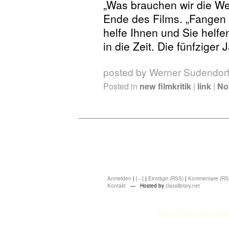
„Was brauchen wir die We
Ende des Films. „Fangen w
helfe Ihnen und Sie helfe
in die Zeit. Die fünfziger
posted by Werner Sudendor
Posted in
new filmkritik
|
link
|
No
Anmelden
|
[---]
|
Einträge (RSS)
|
Kommentare (RS
Kontakt
— Hosted by
classlibrary.net
atasehir escort
atasehir esco