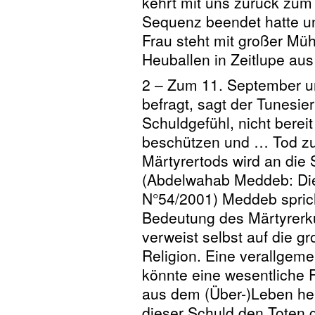
kehrt mit uns zurück zum 
Sequenz beendet hatte und 
Frau steht mit großer Müh
Heuballen in Zeitlupe aus
2 – Zum 11. September u
befragt, sagt der Tunesie
Schuldgefühl, nicht bere
beschützen und … Tod zu 
Märtyrertods wird an die S
(Abdelwahab Meddeb: Die 
N°54/2001) Meddeb spricht
Bedeutung des Märtyrerkul
verweist selbst auf die gr
Religion. Eine verallgem
könnte eine wesentliche F
aus dem (Über-)Leben he
dieser Schuld den Toten 