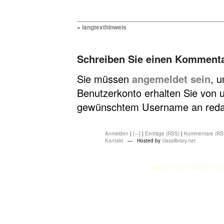
«
langtexthinweis
Schreiben Sie einen Komment
Sie müssen
angemeldet sein
, 
Benutzerkonto erhalten Sie von u
gewünschtem Username an redakt
Anmelden
|
[---]
|
Einträge (RSS)
|
Kommentare (RS
Kontakt
— Hosted by
classlibrary.net
atasehir escort
atasehir esco