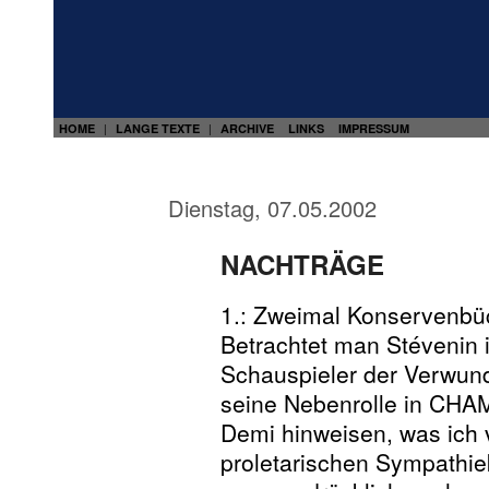
HOME
LANGE TEXTE
ARCHIVE
LINKS
IMPRESSUM
|
|
Dienstag, 07.05.2002
NACHTRÄGE
1.: Zweimal Konservenb
Betrachtet man Stéveni
Schauspieler der Verwund
seine Nebenrolle in CH
Demi hinweisen, was ich v
proletarischen Sympathie