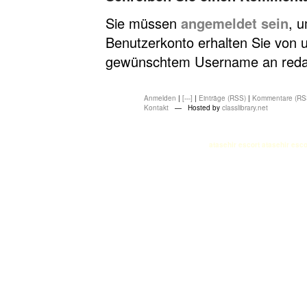
Sie müssen
angemeldet sein
, 
Benutzerkonto erhalten Sie von u
gewünschtem Username an redakt
Anmelden
|
[---]
|
Einträge (RSS)
|
Kommentare (RS
Kontakt
— Hosted by
classlibrary.net
atasehir escort
atasehir esco