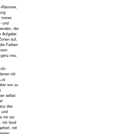
s-Klammer,
ung:
r immer
- und
nenden, die
e Aufgabe:
Zonen auf,
, die Farben
 vom
 ganz neu.
 ich
 denen ich
-Luc
über von zu
s
er selbst
ir
anz des
t und
 mir vor
. Ich fand
gehört, mit
dessen