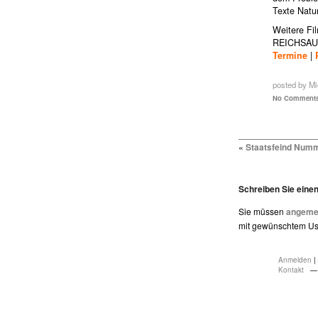
Texte Natur
Weitere Fi
REICHSAU
Termine
|
posted by Mi
No Comments
«
Staatsfeind Numm
Schreiben Sie ein
Sie müssen
angemel
mit gewünschtem Use
Anmelden
|
Kontakt
— 