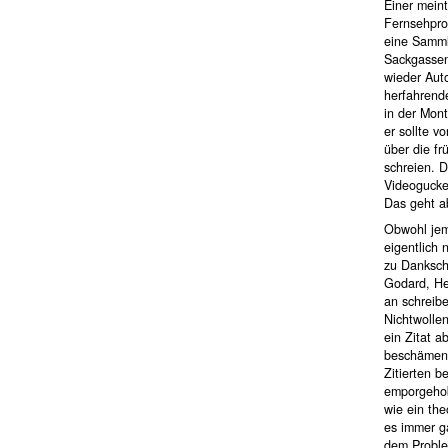
Einer meint
Fernsehpro
eine Samml
Sackgassen,
wieder Auto
herfahrende
in der Mon
er sollte 
über die fr
schreien. 
Videogucke
Das geht ab
Obwohl jem
eigentlich 
zu Dankschr
Godard, He
an schreib
Nichtwolle
ein Zitat a
beschämend
Zitierten b
emporgehob
wie ein the
es immer ga
dem Proble