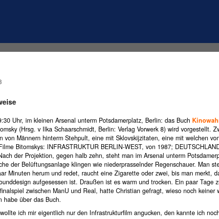
3
weise
9:30 Uhr, im kleinen Arsenal unterm Potsdamerplatz, Berlin: das Buch
Kinowahr
omsky (Hrsg. v Ilka Schaarschmidt, Berlin: Verlag Vorwerk 8) wird vorgestellt. Z
n von Männern hinterm Stehpult, eine mit Sklovskijzitaten, eine mit welchen vo
 Filme Bitomskys: INFRASTRUKTUR BERLIN-WEST, von 1987; DEUTSCHLAN
Nach der Projektion, gegen halb zehn, steht man im Arsenal unterm Potsdamerp
che der Belüftungsanlage klingen wie niederprasselnder Regenschauer. Man st
aar Minuten herum und redet, raucht eine Zigarette oder zwei, bis man merkt, 
ounddesign aufgesessen ist. Draußen ist es warm und trocken. Ein paar Tage z
finalspiel zwischen ManU und Real, hatte Christian gefragt, wieso noch keiner 
n habe über das Buch.
wollte ich mir eigentlich nur den Infrastrukturfilm angucken, den kannte ich noch