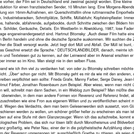
e vorher, der Film sei in Deutschland erst zweimal gezeigt worden. Eine kleine
duktion für einen französischen Sender, 10 Minuten lang. Eine Morgens-Abend
ung von 16mm-Aufnahmen, ein Querschnittsfilm ohne ruttmannsche Emporheb
 Industriebaracken, Schrottplätze, Schiffe, Müllabfuhr, Kopfsteinpflaster. Imme
s, haltende, abfahrende, aufgebockte, durch Schnitte zwischen den Bildern hin
. Schilder, Geräusche, Details. Ein Westberlin in Abwicklung, 1987, lose Fade
tage enganeinandergesetzt sind. Hartmut Bitomsky: „Auch dieser Film hatte ein
von Berlin handeln und ohne die deutsche Sprache auskommen. Wir suchten die 
üher die Stadt versorgt wurde. Jetzt liegt dort Müll und Abfall. Der Müll ist bunt
Das Geschrei ersetzt die Sprache.“ DEUTSCHLANDBILDER, danach, meinte ich
n und Textelesen gut zu kennen, auf der Leinwand aber im Arsenal erschien er
er immer so im Kino. Man steigt nie in den selben Fluss.
and wie ich ihm viel zu verdanken hat: von oder zu Bitomsky schreiben möchte
nicht. „Über“ schon gar nicht. Mit Bitomsky geht es mir da wie mit den anderen,
eiben verpflichtet sein sollte: Frieda Grafe, Manny Farber, Serge Daney, Jean
lmut Färber, Jonathan Rosenbaum zum Beispiel. Aber wieso, wenn man nicht 
en will, schreibt man dann Sachen, in ein Weblog zum Beispiel? Man müßte die
n überwinden, in dem man andere Formen von Reverenz und Referenz findet, ab
bzuschreiben wie eine Fron aus eigenem Willen und zu veröffentlichen scheint m
. Wegen des Verdachts, dem man beim Gelesenwerden sich aussetzt, vom Gl
eschienen werden zu wollen, um schöner größer heller zu erscheinen als man is
en auf eine Stufe mit dem Glanzerzeuger. Wenn ich das aufschreibe, kommt es
ologisches Problem, das sich nur lösen läßt durch Monotheismus und Bildverbot
nz großartig, wie Peter Nau, einer der in die polytheistische Aufzählung oben 
m der Reverenz umgegangen ist: ausschließlich Goethe zu zitieren, als seien 