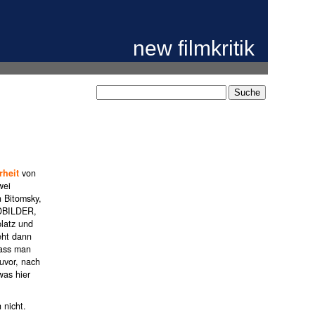
new filmkritik
heit
von
wei
n Bitomsky,
DBILDER,
latz und
eht dann
dass man
uvor, nach
was hier
 nicht.