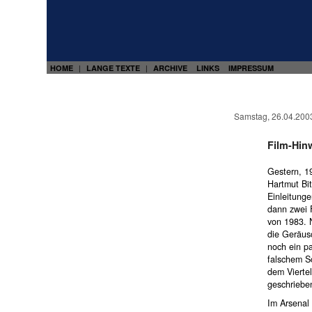
HOME
LANGE TEXTE
ARCHIVE
LINKS
IMPRESSUM
|
|
Samstag, 26.04.200
Film-Hin
Gestern, 1
Hartmut Bit
Einleitunge
dann zwei
von 1983. 
die Geräus
noch ein p
falschem S
dem Viertel
geschriebe
Im Arsenal 