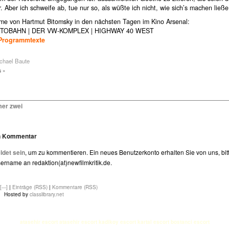
. Aber ich schweife ab, tue nur so, als wüßte ich nicht, wie sich’s machen ließe
lme von Hartmut Bitomsky in den nächsten Tagen im Kino Arsenal:
TOBAHN | DER VW-KOMPLEX | HIGHWAY 40 WEST
Programmtexte
chael Baute
 »
er zwei
en Kommentar
det sein
, um zu kommentieren. Ein neues Benutzerkonto erhalten Sie von uns, bit
rname an redaktion(at)newfilmkritik.de.
[---]
|
Einträge (RSS)
|
Kommentare (RSS)
Hosted by
classlibrary.net
atasehir escort
atasehir escort
kadikoy escort
kartal escort
bostanci escort