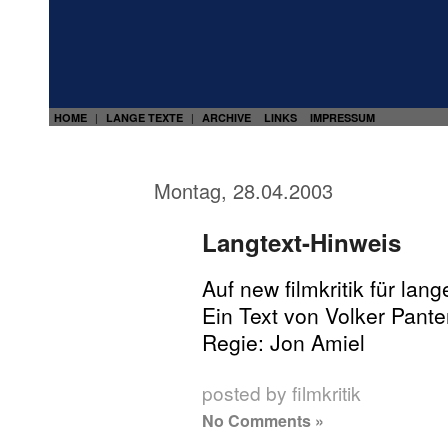
HOME
LANGE TEXTE
ARCHIVE
LINKS
IMPRESSUM
|
|
Montag, 28.04.2003
Langtext-Hinweis
Auf new filmkritik für lang
Ein Text von Volker Pant
Regie: Jon Amiel
posted by filmkritik
No Comments »