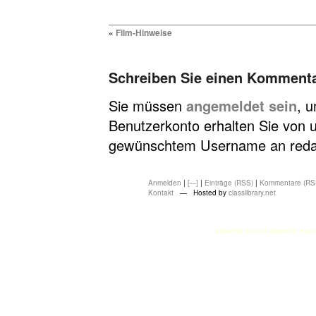
«
Film-Hinweise
Schreiben Sie einen Komment
Sie müssen
angemeldet sein
, 
Benutzerkonto erhalten Sie von u
gewünschtem Username an redakt
Anmelden
|
[---]
|
Einträge (RSS)
|
Kommentare (RS
Kontakt
— Hosted by
classlibrary.net
atasehir escort
atasehir esco