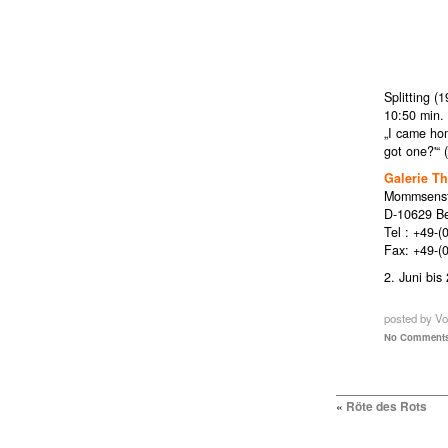
Splitting (
10:50 min. b
„I came hom
got one?'“
Galerie T
Mommsenst
D-10629 Be
Tel : +49-(
Fax: +49-(
2. Juni bis
posted by Vo
No Comments
«
Röte des Rots