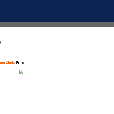
3
tta-Clark
: Films