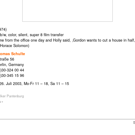
1974)
/w, color, silent, super 8 film transfer
e from the office one day and Holly said, ‚Gordon wants to cut a house in half
 (Horace Solomon)
homas Schulte
raße 56
rlin, Germany
0)30-324 00 44
0)30-345 15 96
 26. Juli 2003, Mo-Fr 11 – 18, Sa 11 – 15
lker Pantenburg
 »