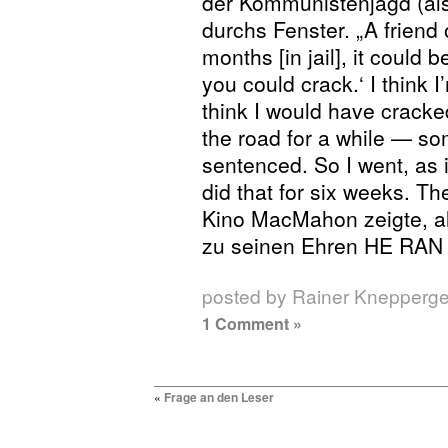
der Kommunistenjagd (al
durchs Fenster. „A friend o
months [in jail], it could 
you could crack.‘ I think I
think I would have cracke
the road for a while — s
sentenced. So I went, as i
did that for six weeks. T
Kino MacMahon zeigte, als
zu seinen Ehren HE RAN
posted by Rainer Knepperg
1 Comment »
«
Frage an den Leser