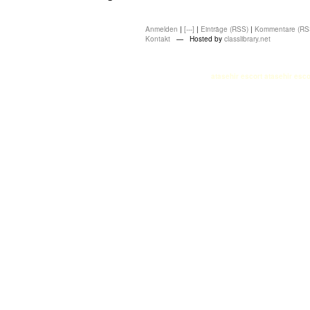
Anmelden
|
[---]
|
Einträge (RSS)
|
Kommentare (RS
Kontakt
— Hosted by
classlibrary.net
atasehir escort
atasehir esco