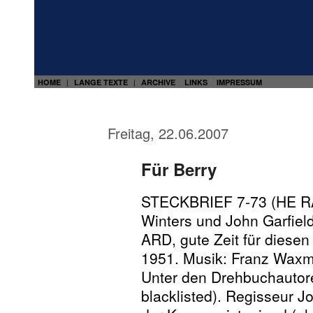
HOME
LANGE TEXTE
ARCHIVE
LINKS
IMPRESSUM
|
|
Freitag, 22.06.2007
Für Berry
STECKBRIEF 7-73 (HE R
Winters und John Garfield
ARD, gute Zeit für diesen
1951. Musik: Franz Wax
Unter den Drehbuchautore
blacklisted). Regisseur J