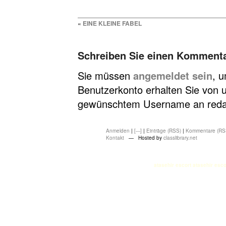
«
EINE KLEINE FABEL
Schreiben Sie einen Komment
Sie müssen
angemeldet sein
, 
Benutzerkonto erhalten Sie von u
gewünschtem Username an redakt
Anmelden
|
[---]
|
Einträge (RSS)
|
Kommentare (RS
Kontakt
— Hosted by
classlibrary.net
atasehir escort
atasehir esco