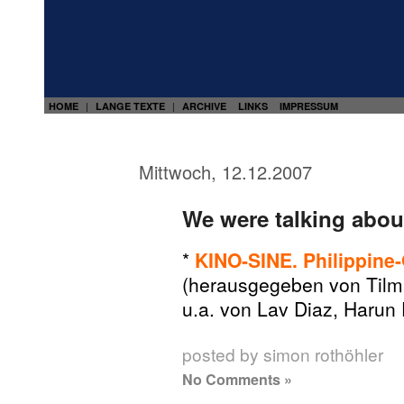
HOME
LANGE TEXTE
ARCHIVE
LINKS
IMPRESSUM
|
|
Mittwoch, 12.12.2007
We were talking abou
*
KINO-SINE. Philippine
(herausgegeben von Tilm
u.a. von Lav Diaz, Harun 
posted by simon rothöhler
No Comments »