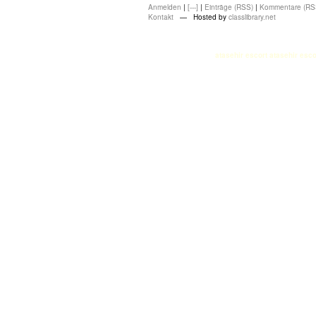
Anmelden
|
[---]
|
Einträge (RSS)
|
Kommentare (RS
Kontakt
— Hosted by
classlibrary.net
atasehir escort
atasehir esco