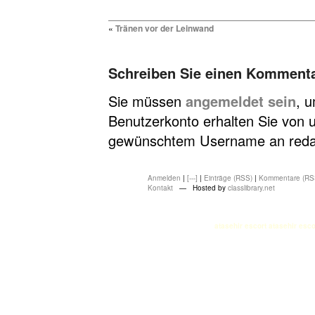
«
Tränen vor der Leinwand
Schreiben Sie einen Komment
Sie müssen
angemeldet sein
, 
Benutzerkonto erhalten Sie von u
gewünschtem Username an redakt
Anmelden
|
[---]
|
Einträge (RSS)
|
Kommentare (RS
Kontakt
— Hosted by
classlibrary.net
atasehir escort
atasehir esco