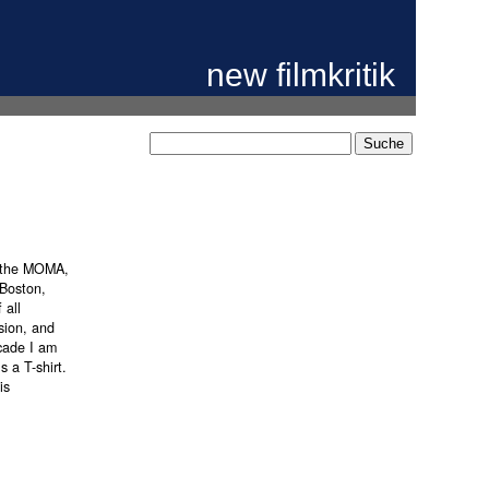
new filmkritik
n) the MOMA,
 Boston,
 all
sion, and
ecade I am
s a T-shirt.
is