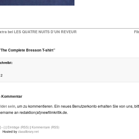
 Extra bei LES QUATRE NUITS D’UN REVEUR
Fi
The Complete Bresson T-shirt”
chreibt:
12
en Kommentar
det sein
, um zu kommentieren. Ein neues Benutzerkonto erhalten Sie von uns, bit
rname an redaktion(at)newfilmkritik.de.
[---]
|
Einträge (RSS)
|
Kommentare (RSS)
Hosted by
classlibrary.net