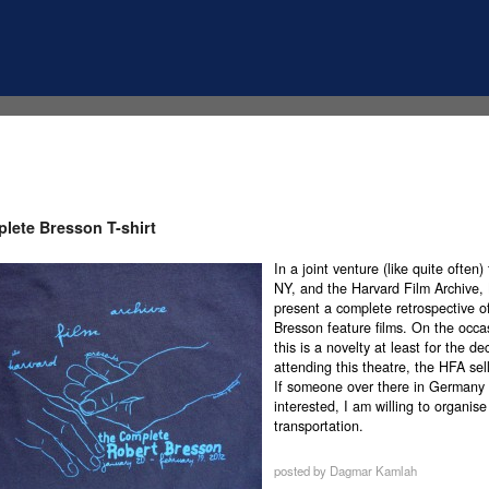
lete Bresson T-shirt
In a joint venture (like quite ofte
NY, and the Harvard Film Archive,
present a complete retrospective of
Bresson feature films. On the occa
this is a novelty at least for the d
attending this theatre, the HFA sell
If someone over there in Germany 
interested, I am willing to organise
transportation.
posted by Dagmar Kamlah