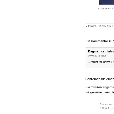
1 Comment »
«
Claire Denis als
Ein Kommentar zu “
Dagmar Kamlah
s
30.01.2012 18:08
…forgot the prize: $ 
Schreiben Sie ein
Sie müssen
angemel
mit gewünschtem Use
Anmelden
|
Kontakt
— 