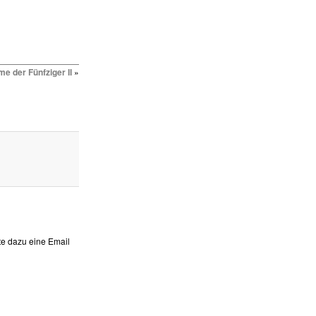
lme der Fünfziger II
»
te dazu eine Email