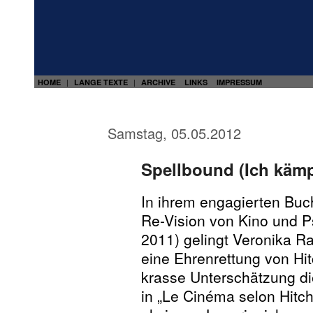
HOME
LANGE TEXTE
ARCHIVE
LINKS
IMPRESSUM
|
|
Samstag, 05.05.2012
Spellbound (Ich kämp
In ihrem engagierten Buch
Re-Vision von Kino und 
2011) gelingt Veronika Ra
eine Ehrenrettung von H
krasse Unterschätzung di
in „Le Cinéma selon Hitc