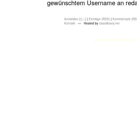
gewünschtem Username an redakt
Anmelden
|
[---]
|
Einträge (RSS)
|
Kommentare (RS
Kontakt
— Hosted by
classlibrary.net
atasehir escort
atasehir esco