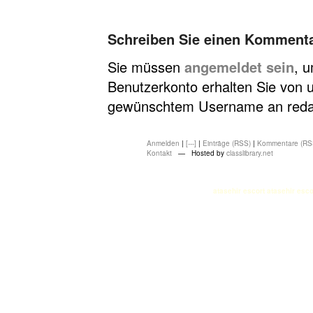
Schreiben Sie einen Komment
Sie müssen
angemeldet sein
, 
Benutzerkonto erhalten Sie von u
gewünschtem Username an redakt
Anmelden
|
[---]
|
Einträge (RSS)
|
Kommentare (RS
Kontakt
— Hosted by
classlibrary.net
atasehir escort
atasehir esco