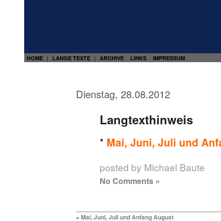
HOME
LANGE TEXTE
ARCHIVE
LINKS
IMPRESSUM
|
|
Dienstag, 28.08.2012
Langtexthinweis
*
Mai, Juni, Juli und An
posted by Michael Baute
No Comments »
«
Mai, Juni, Juli und Anfang August