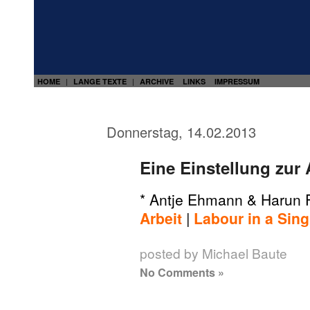
HOME
LANGE TEXTE
ARCHIVE
LINKS
IMPRESSUM
|
|
Donnerstag, 14.02.2013
Eine Einstellung zur 
* Antje Ehmann & Harun 
Arbeit
|
Labour in a Sing
posted by Michael Baute
No Comments »