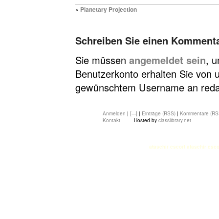
«
Planetary Projection
Schreiben Sie einen Komment
Sie müssen
angemeldet sein
, 
Benutzerkonto erhalten Sie von u
gewünschtem Username an redakt
Anmelden
|
[---]
|
Einträge (RSS)
|
Kommentare (RS
Kontakt
— Hosted by
classlibrary.net
atasehir escort
atasehir esco