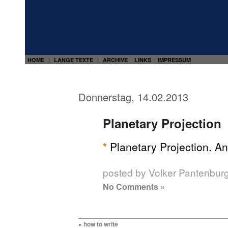
HOME
LANGE TEXTE
ARCHIVE
LINKS
IMPRESSUM
|
|
Donnerstag, 14.02.2013
Planetary Projection
*
Planetary Projection. An 
posted by Volker Pantenbur
No Comments »
«
how to write