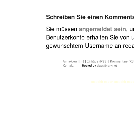
Schreiben Sie einen Komment
Sie müssen
angemeldet sein
, 
Benutzerkonto erhalten Sie von u
gewünschtem Username an redakt
Anmelden
|
[---]
|
Einträge (RSS)
|
Kommentare (RS
Kontakt
— Hosted by
classlibrary.net
atasehir escort
atasehir esco