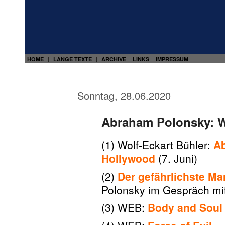
HOME
LANGE TEXTE
ARCHIVE
LINKS
IMPRESSUM
|
|
Sonntag, 28.06.2020
Abraham Polonsky: W
(1) Wolf-Eckart Bühler:
Ab
Hollywood
(7. Juni)
(2)
Der gefährlichste M
Polonsky im Gespräch mi
(3) WEB:
Body and Soul