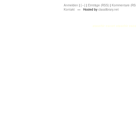
Anmelden
|
[---]
|
Einträge (RSS)
|
Kommentare (RS
Kontakt
— Hosted by
classlibrary.net
atasehir escort
atasehir esco