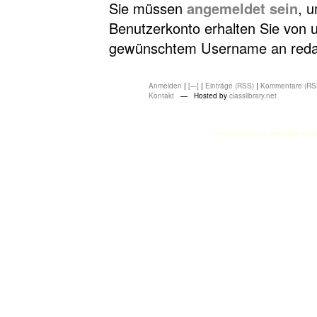
Sie müssen
angemeldet sein
, 
Benutzerkonto erhalten Sie von u
gewünschtem Username an redakt
Anmelden
|
[---]
|
Einträge (RSS)
|
Kommentare (RS
Kontakt
— Hosted by
classlibrary.net
atasehir escort
atasehir esco