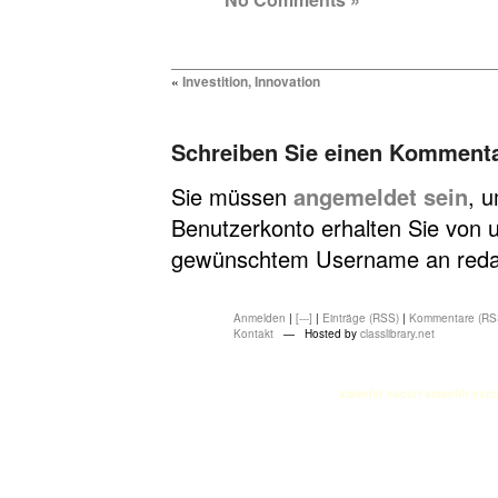
«
Investition, Innovation
Schreiben Sie einen Komment
Sie müssen
angemeldet sein
, 
Benutzerkonto erhalten Sie von u
gewünschtem Username an redakt
Anmelden
|
[---]
|
Einträge (RSS)
|
Kommentare (RS
Kontakt
— Hosted by
classlibrary.net
atasehir escort
atasehir esco