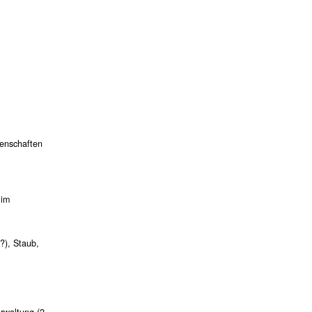
senschaften
 im
l?), Staub,
rwaltung (2