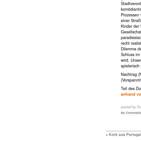
Stadtveror
komödianti
Prozessen v
einer Straß
Kinder der
Gesellschaf
paradiesisc
recht reali
Dilemma de
Schluss im
wird.
Unser
spielerisc
Nachtrag (
(Vorspannt
Teil des D
anhand vo
posted by Sof
No Comments
«
Kork aus Portuga