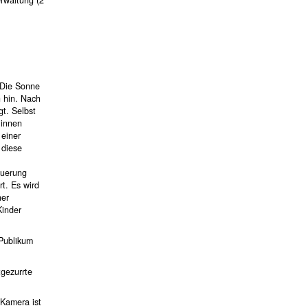
 Die Sonne
h hin. Nach
gt. Selbst
:innen
 einer
 diese
euerung
t. Es wird
ner
Kinder
Publikum
tgezurrte
(Kamera ist