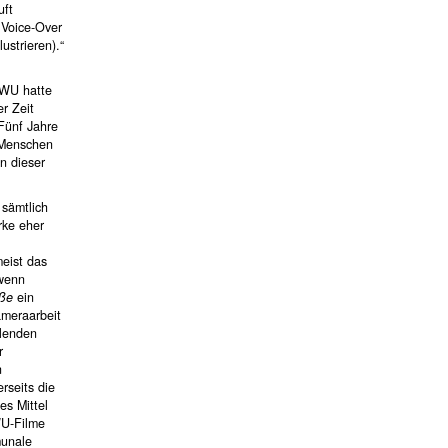
uft
 Voice-Over
ustrieren).“
 FWU hatte
r Zeit
 Fünf Jahre
 Menschen
n dieser
 sämtlich
rke eher
eist das
 wenn
aße
ein
ameraarbeit
llenden
r
n
rseits die
es Mittel
WU-Filme
munale