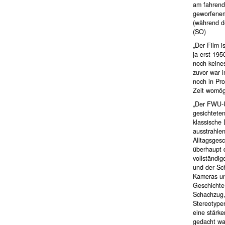
am fahrend
geworfenem 
(während de
(SO)
„Der Film i
ja erst 19
noch keines
zuvor war 
noch in Pro
Zeit womög
„Der FWU-U
gesichtete
klassische 
ausstrahle
Alltagsges
überhaupt 
vollständig
und der Sch
Kameras und
Geschichte 
Schachzug,
Stereotype
eine stärke
gedacht wa