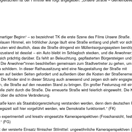
ilmartiger Beginn“ – so bezeichnet TK die erste Szene des Films
Unsere Straße
.
blauen Himmel, ein fröhlicher Junge läuft eine Straße entlang und pfeift vor sic
uten wird deutlich, dass die Straße dringend ein Müllentsorgungssystem benöti
zustand ist desolat – ein Auto bleibt im Schlagloch stecken, und die Anwohner
ich prächtig darüber. Es fehlt an Beleuchtung, gepflasterten Bürgersteigen und
. Die Anwohner*innen beschließen gemeinsam zum Stadtvertreter zu gehen, um
u schildern. In dieser Rathaussitzung wird eine Neugestaltung der Straße mit
gen auf beiden Seiten gefordert und außerdem über die Kosten der Straßenern
 Die Kinder sind in dieser Sitzung auch anwesend und zeigen sich sehr engagier
n, die Straße auf den neuesten Stand zu bringen. Ein großer Festumzug mit ei
le zieht durch die Straße. Die erneuerte Straße wird feierlich eingeweiht. Die 
h über die schöne Veränderung.
raße
kann als Staatsbürgererziehung verstanden werden, denn dem deutschen 
egszeit soll hier vorgeführt werden, wie Demokratie funktioniert.“ (FK)
h experimentell und kreativ eingesetzte Kameraperspektiven (Froschansicht, fes
.“ (FG)
ist der versierte Einsatz filmischer Stilmittel: ungewöhnliche Kameraperspektiven 