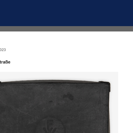
2023
traße