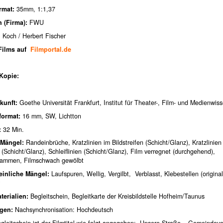
ormat:
35mm, 1:1,37
n (Firma):
FWU
l Koch / Herbert Fischer
 Films auf
Filmportal.de
Kopie:
kunft:
Goethe Universität Frankfurt, Institut für Theater-, Film- und Medienwis
format:
16 mm, SW, Lichtton
:
32 Min.
 Mängel:
Randeinbrüche, Kratzlinien im Bildstreifen (Schicht/Glanz), Kratzlinien
 (Schicht/Glanz), Schleiflinien (Schicht/Glanz), Film verregnet (durchgehend),
rammen, Filmschwach gewölbt
inliche Mängel:
Laufspuren, Wellig, Vergilbt, Verblasst, Klebestellen (origina
terialien:
Begleitschein, Begleitkarte der Kreisbildstelle Hofheim/Taunus
gen:
Nachsynchronisation: Hochdeutsch
leitschein ist der Filmtitel wie folgt angegeben: „Unsere Straße – Gemeindeve