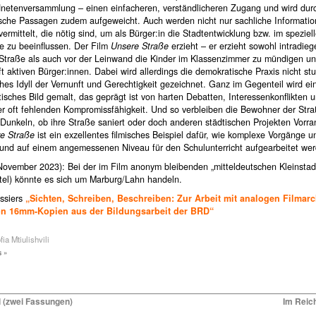
dnetenversammlung – einen einfacheren, verständlicheren Zugang und wird dur
sche Passagen zudem aufgeweicht. Auch werden nicht nur sachliche Informati
ermittelt, die nötig sind, um als Bürger:in die Stadtentwicklung bzw. im spezie
e zu beeinflussen. Der Film
Unsere Straße
erzieht – er erzieht sowohl intradieg
 Straße als auch vor der Leinwand die Kinder im Klassenzimmer zu mündigen un
t aktiven Bürger:innen. Dabei wird allerdings die demokratische Praxis nicht st
hes Idyll der Vernunft und Gerechtigkeit gezeichnet. Ganz im Gegenteil wird ei
stisches Bild gemalt, das geprägt ist von harten Debatten, Interessenkonflikten
r oft fehlenden Kompromissfähigkeit. Und so verbleiben die Bewohner der Str
 Dunkeln, ob ihre Straße saniert oder doch anderen städtischen Projekten Vorr
e Straße
ist ein exzellentes filmisches Beispiel dafür, wie komplexe Vorgänge
h und auf einem angemessenen Niveau für den Schulunterricht aufgearbeitet wer
November 2023): Bei der im Film anonym bleibenden „mitteldeutschen Kleinstad
itel) könnte es sich um Marburg/Lahn handeln.
ossiers
„Sichten, Schreiben, Beschreiben: Zur Arbeit mit analogen Filmar
n 16mm-Kopien aus der Bildungsarbeit der BRD“
ia Mtiulishvili
 »
l (zwei Fassungen)
Im Reic