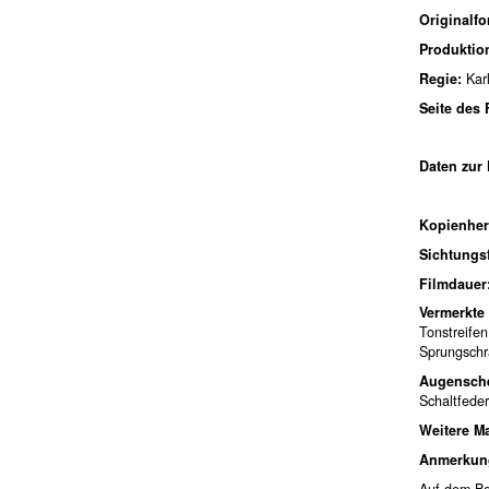
Originalf
Produktio
Regie:
Kar
Seite des
Daten zur 
Kopienher
Sichtungs
Filmdauer
Vermerkte
Tonstreifen
Sprungsch
Augensche
Schaltfeder
Weitere Ma
Anmerkun
Auf dem Beg