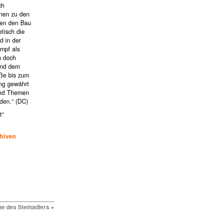
ch
onen zu den
llen den Bau
etisch die
d in der
umpf als
n doch
 und dem
aße bis zum
ang gewährt
 und Themen
den.“ (DC)
t“
chiven
he des Steinadlers
»