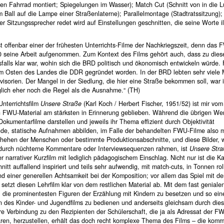
en Fahrrad montiert; Spiegelungen im Wasser); Match Cut (Schnitt von in die L
Ball auf die Lampe einer Straßenlaterne); Parallelmontage (Stadtratssitzung);
r Sitzungssprecher redet wird auf Einstellungen geschnitten, die seine Worte ill
st offenbar einer der frühesten Unterrichts-Filme der Nachkriegszeit, denn das
50 seine Arbeit aufgenommen. Zum Kontext des Films gehört auch, dass zu diese
falls klar war, wohin sich die BRD politisch und ökonomisch entwickeln würde.
im Osten des Landes die DDR gegründet worden. In der BRD lebten sehr viele
visorien. Der Mangel in der Siedlung, die hier eine Straße bekommen soll, war i
lich eher noch die Regel als die Ausnahme.“ (TH)
nterrichtsfilm
Unsere Straße
(Karl Koch / Herbert Fischer, 1951/52) ist mir vom
n FWU-Material am stärksten in Erinnerung geblieben. Während die übrigen We
Dokumentarfilme darstellen und jeweils ihr Thema effizient durch Objektivität
nde, statische Aufnahmen abbilden, im Falle der behandelten FWU-Filme also m
chehen der Menschen oder bestimmte Produktionsabschnitte, und diese Bilder,
durch nüchterne Kommentare oder Interviewsequenzen rahmen, ist
Unsere Str
er narrativer Kurzfilm mit lediglich pädagogischem Einschlag. Nicht nur ist die K
nitt auffallend inspiriert und teils sehr aufwendig, mit match-cuts, in Tonnen ro
 einer generellen Achtsamkeit bei der Komposition; vor allem das Spiel mit de
setzt diesen Lehrfilm klar von dem restlichen Material ab. Mit dem fast geniale
 die prominentesten Figuren der Erzählung mit Kindern zu besetzen und so eine
n des Kinder- und Jugendfilms zu bedienen und anderseits gleichsam durch dies
re Verbindung zu den Rezipienten der Schülerschaft, die ja als Adressat der F
ren, herzustellen, erhält das doch recht komplexe Thema des Films – die kom