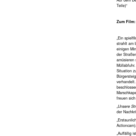
Teile)“
Zum Film:
„Ein spielf
strahlt am 
einigen Min
der Straßen
amüsieren s
Müllabfuhr
Situation z
Bürgerstei
verhandelt.
beschlosse
Marschkapel
freuen sic
„
Unsere St
der Nachkri
„Erstaunlic
Actioncam)
„Auffällig 