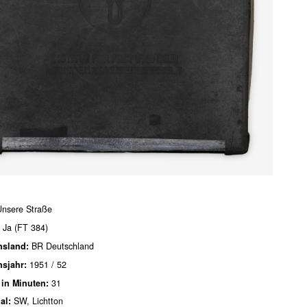
Unsere Straße
: Ja (FT 384)
nsland:
BR Deutschland
nsjahr:
1951 / 52
 in Minuten:
31
ial:
SW, Lichtton