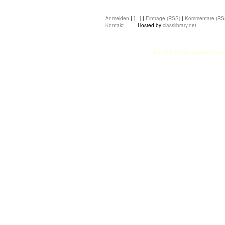
Anmelden
|
[---]
|
Einträge (RSS)
|
Kommentare (RS
Kontakt
— Hosted by
classlibrary.net
atasehir escort
atasehir esco