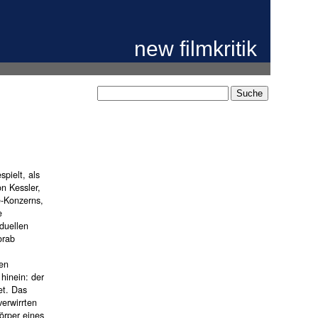
new filmkritik
pielt, als
on Kessler,
-Konzerns,
e
iduellen
orab
uen
hinein: der
et. Das
verwirrten
örper eines