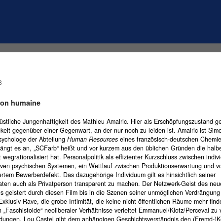
8
ion humaine
stliche Jungenhaftigkeit des Mathieu Amalric. Hier als Erschöpfungszustand ges
keit gegenüber einer Gegenwart, an der nur noch zu leiden ist. Amalric ist Sim
Psychologe der Abteilung
Human Resources
eines französisch-deutschen Chemie
 fängt es an, „SCFarb“ heißt und vor kurzem aus den üblichen Gründen die halb
 wegrationalisiert hat. Personalpolitik als effizienter Kurzschluss zwischen indiv
tiven psychischen Systemen, ein Wettlauf zwischen Produktionserwartung und v
ertem Bewerberdefekt. Das dazugehörige Individuum gilt es hinsichtlich seiner
aten auch als Privatperson transparent zu machen. Der Netzwerk-Geist des ne
s geistert durch diesen Film bis in die Szenen seiner unmöglichen Verdrängung 
Exklusiv-Rave, die grobe Intimität, die keine nicht-öffentlichen Räume mehr find
h „Faschistoide“ neoliberaler Verhältnisse verleitet Emmanuel/Klotz/Perceval zu 
ldungen. Lou Castel gibt dem anhängigen Geschichtsverständnis den (Fremd-)K