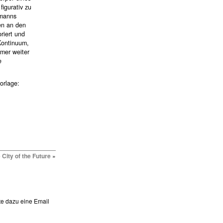
figurativ zu
zmanns
en an den
riert und
 Kontinuum,
mmer weiter
e
orlage:
 City of the Future
»
te dazu eine Email