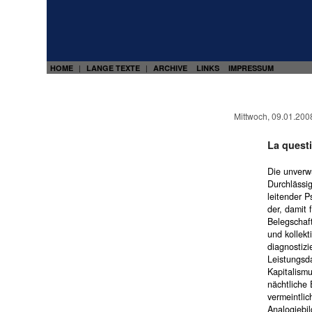
HOME
LANGE TEXTE
ARCHIVE
LINKS
IMPRESSUM
|
|
Mittwoch, 09.01.200
La quest
Die unverwü
Durchlässig
leitender 
der, damit
Belegschaft
und kollek
diagnostizi
Leistungsd
Kapitalismu
nächtliche 
vermeintlic
Analogiebi