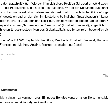
n, der Sprachkritik übt. Wie der Film sich diese Position Schubert-umwölkt auch 
t – die Fabrikschlote, die Gleise – ist das eine. Wie er ein Dokument aus Lan
 von Lanzmann selbst vorgelesenen „Vermerk: Betrifft: Technische Abänderung
eingesetzten und an den sich in Herstellung befindlichen Spezialwagen“) inkorpo
reformatiert, ist unannehmbar. Nicht nur Amalric verliert in diesem fantasierten
gespeist aus den „Nachwehen der Geschichte“ (Elisabeth Perceval), angeblich i
chlichen Erfassungstechniken des Globalkapitalismus fortschreibt, bedenklich di
g.
n humaine
F 2007. Regie: Nicolas Klotz, Drehbuch: Elisabeth Perceval, Romanv
rancois, mit Mathieu Amalric, Michael Lonsdale, Lou Castel
mon rothöhler
 »
The
en Kommentar
det sein
, um zu kommentieren. Ein neues Benutzerkonto erhalten Sie von uns, bit
rname an redaktion(at)newfilmkritik.de.