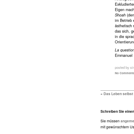
Exkludierte
Eigen mach
Shoah
(den
im Betrieb 
ästhetisch 
das sich, 
in die spra
Orientierun
La questio
Emmanuel F
posted by si
No Comments
«
Das Leben selbst
Schreiben Sie ein
Sie müssen
angemel
mit gewünschtem Use