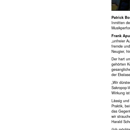
Patrick Bo
Inmitten de
Musikperfo
Frank Apu
„unfreier A
fremde und
Neugier, hi
Der hart u
gehörten K
gesangliche
der Ekstase
„Wir dürste
Sakropop-Ve
Wirkung ist
Lässig und
Praktik, b
das Gegent
wir strauch
Harald Sch
(Ich möcht