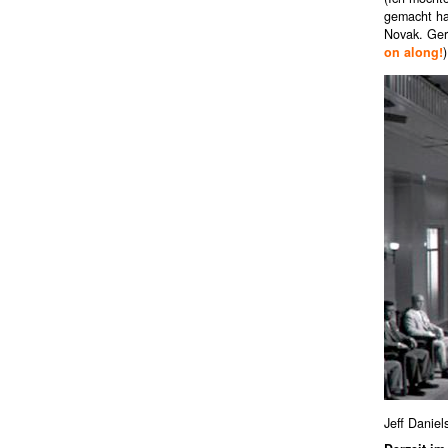
gemacht h
Novak. Ger
on along!
)
Jeff Danie