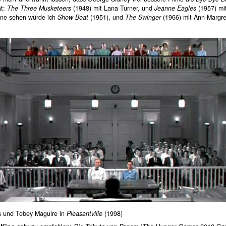
at:
The Three Musketeers
(1948) mit Lana Turner, und
Jeanne Eagles
(1957) mi
ne sehen würde ich
Show Boat
(1951), und
The Swinger
(1966) mit Ann-Margr
ls und Tobey Maguire in
Pleasantville
(1998)