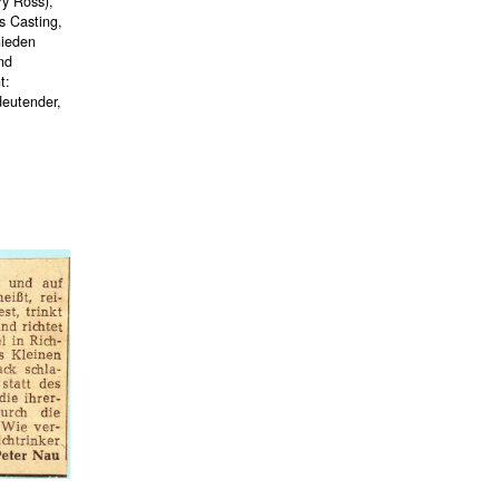
y Ross),
s Casting,
hieden
nd
t:
deutender,