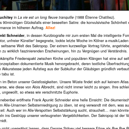
uchitey
in
La vie est un long fleuve tranquille
(1988 Étienne Chatiliez).
s 90minütigen Glücksfalls einer beseelten Satire: die konvulsivische Schönheit 
rmance im höheren Auftrag.
Allez!
nkt Schneider
, in dessen Kurzbiografie mir zum ersten Mal die intelligente Fo
utor, unfreier Künstler“ begegnete, lockte letzte Woche im Kölner a-musik-Laden 
 seltsame Welt des Sakropop. Der extrem kurzweilige Vortrag führte, angetrieb
n zu wirklich faszinierenden Erscheinungen, hin zu Vergnügen und Verständnis.
mkämpfte Friedenspakt zwischen Kirche und populären Klängen hat eine auf sel
onzeptalben dokumentierte Musik hervorgebracht, deren textliche Überfrachtun
 Akkuratesse jeden Aufstieg aus der Subkultur der Gläubigen gründlich verbaut
 tabu ist.
n im Beton unserer Geistlosigkeiten. Unsere Wüste findet sich auf keinem Atlas
rse, wie diese von Alois Albrecht, sind nicht immer leicht zu singen. Ihre schl
, ungewollt, so etwas wie verschmitzte Euphorie.
 nebenbei eröffnete Frank Apunkt Schneider eine helle Einsicht: Die ökumenisc
eim Alle-Umarmen Selbsterniedrigung zu üben, ist eng verwandt mit dem, was au
eil: Auch wer im Alle-Verspotten Selbststärkung sucht, strauchelt… man könnt
eln ins Gestrüpp unserer verleugneten Vergeblichkeiten. Der Sakropop ist der V
midt.
e nicht unerwähnt lassen, dass George Sidney viel bessere Filme als
Bye Bye Bi