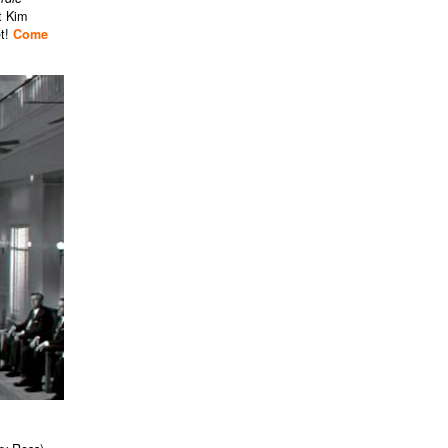
t Kim
et!
Come