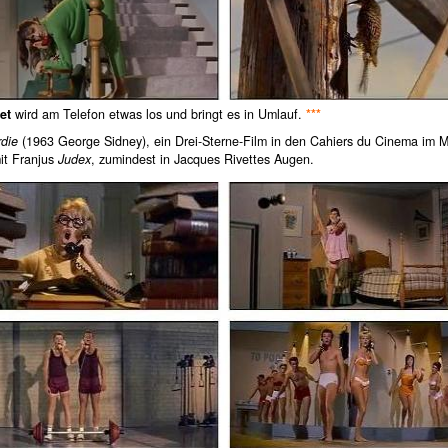
et
wird am Telefon etwas los und bringt es in Umlauf.
***
rdie
(1963 George Sidney), ein Drei-Sterne-Film in den Cahiers du Cinema im M
it Franjus
Judex
, zumindest in Jacques Rivettes Augen.