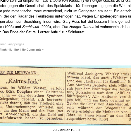
 Kino
sehr zu empfehlen:
Die Tribute von Panem
(
The Hunger Games
2012 Gar
ster gegen die Gesellschaft des Spektakels – für Teenager – gegen die Welt al
t jede romantische Ironie vermeidend, nicht im Geringsten amüsant. Ein entsc
m, der den Radar des Feuilletons unterflogen hat, wegen Einspielergebnissen u
gen aber noch Beachtung finden wird. Gary Ross hat viel bessere Filme gemach
le
(1998) und
Seabiscuit
(2003), aber
The Hunger Games
ist wahrscheinlich be
r: Das Ende der Satire. Letzter Aufruf zur Solidarität.
ainer Knepperges
filmkritik
|
link
|
No Comments »
[29. Januar 1980]