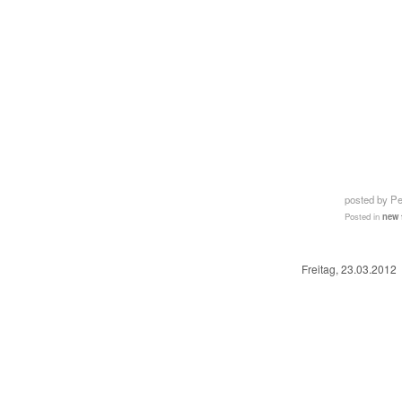
posted by P
Posted in
new 
Freitag, 23.03.2012