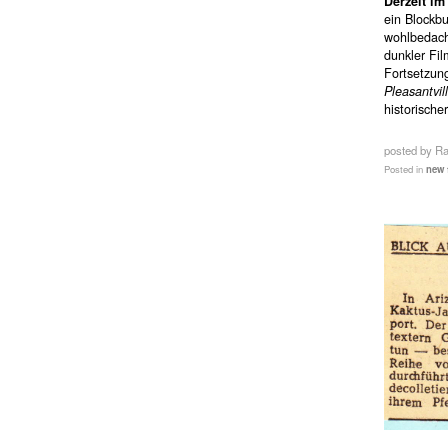
Derzeit im
ein Blockbu
wohlbedach
dunkler Fil
Fortsetzun
Pleasantvil
historische
posted by R
Posted in
new 