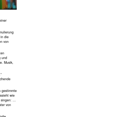
einer
rmulierung
in die
en von
ten
g und
e. Musik,
.“
eichende
h gestimmte
ssieht wie
e singen: …
ater von
rdie