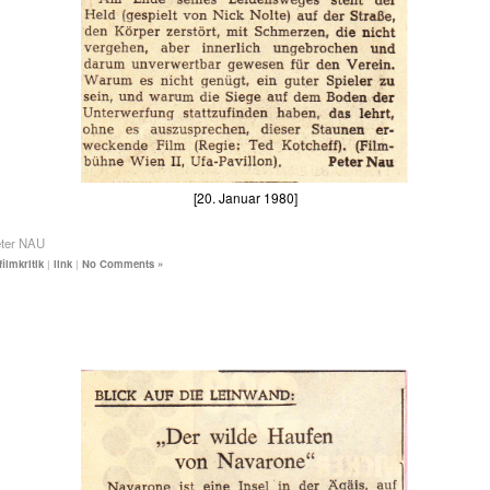
[20. Januar 1980]
eter NAU
filmkritik
|
link
|
No Comments »