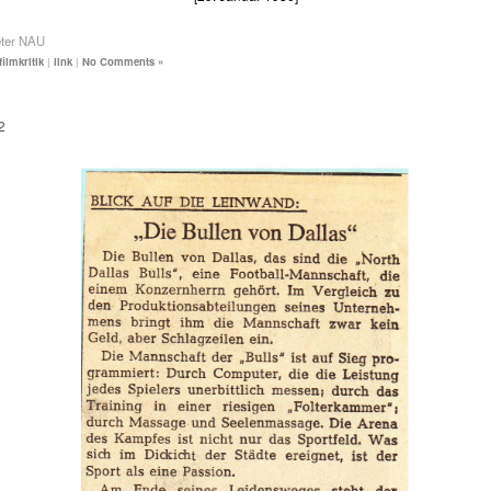
eter NAU
filmkritik
|
link
|
No Comments »
2