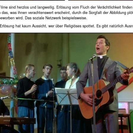
Filme sind herzlos und langweilig. Erlösung vom Fluch der Verächtlichkeit finden
das, was ihnen verachtenswert erscheint, durch die Sorgfalt der Abbildung plö
beworben wird. Das soziale Netzwerk beispielsweise.
Erlösung hat kaum Aussicht, wer über Religiöses spottet. Es gibt natürlich Au