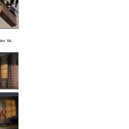
ärz ’64,