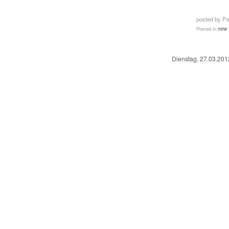
posted by P
Posted in
new 
Dienstag, 27.03.201