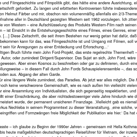
 und Filmgeschichte und Filmpolitik gibt, das hätte eine andere Ausrichtung, e
itschrift gefordert. Zu langen und erbitterten Kontroversen führte insbesonder
on Helmut Färber und mir, obschon rein volumenmäßig allenfalls ein 2/3-Theme
nahme aller in Deutschland gezeigten Western seit 1962 vorzulegen. Ich zitier
ie von Western – eine Aufschlüsselung des Produkts Western-Film nach seinen 
 – ist Einsicht in die Entstehungsgeschichte eines Filmes, eines Genres, einer
. […] Diese Zeitschrift, die seit ihrem Bestehen nur wenig getan hat dafür, daß
 bekommen kann für das, was Filmgeschichte ist und Umgang mit Filmen, soll 
Ort sein für Anregungen zu einer Entdeckung und Erforschung…‘
tigen Bruch führte mein John Ford-Projekt, das erste regelrechte Themenheft –
Autor, oder zumindest Dirigent/Supervisor. Das Sujet an sich, John Ford, wäre
 gewesen. Aber einen Kosmos zu beschreiben oder gar zu definieren, durch eine
ellungsweise – in diesem Fall durch John Fords Schauspielerensemble –, das s
oden aus. Abgang der alten Garde.
für eine längere Weile zumindest, das Paradies. Ab jetzt war alles möglich. Die
noch keine verschworene Gemeinschaft, wie es nach außen hin vielleicht vielen
r eine Ansammlung von Individualisten, die sich gegenseitig respektierten, un
Mit einer Einschränkung, die aber nichtsdestoweniger viele Jahre hindurch wie d
istert wurde, der permanent unsicheren Finanzlage. ‚Vielleicht gab es niemals
arkus Nechleba in seinem Programmtext zu dieser Veranstaltung, ‚eine solche, 
eingriffen und Formzwängen freie Möglichkeit der Publikation wie hier.‘ Da hat 
fasste – ich glaube zu Beginn der 1990er Jahren – gemeinsam mit Hella Kothm
 bis heute maßgeblichen deutschsprachigen Reiseführer für Vietnam, der inzwis