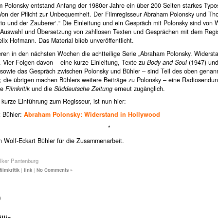
 Polonsky entstand Anfang der 1980er Jahre ein über 200 Seiten starkes Typos
„Von der Pflicht zur Unbequemheit. Der Filmregisseur Abraham Polonsky und T
o und der Zauberer‘.“ Die Einleitung und ein Gespräch mit Polonsky sind von W
e Auswahl und Übersetzung von zahllosen Texten und Gesprächen mit dem Regi
lix Hofmann. Das Material blieb unveröffentlicht.
eren in den nächsten Wochen die achtteilige Serie „Abraham Polonsky. Widersta
 Vier Folgen davon – eine kurze Einleitung, Texte zu
Body and Soul
(1947) un
sowie das Gespräch zwischen Polonsky und Bühler – sind Teil des oben genan
s; die übrigen machen Bühlers weitere Beiträge zu Polonsky – eine Radiosendu
ie
Filmkritik
und die
Süddeutsche Zeitung
erneut zugänglich.
e kurze Einführung zum Regisseur, ist nun hier:
t Bühler:
Abraham Polonsky: Widerstand in Hollywood
*
n Wolf-Eckart Bühler für die Zusammenarbeit.
lker Pantenburg
filmkritik
|
link
|
No Comments »
0