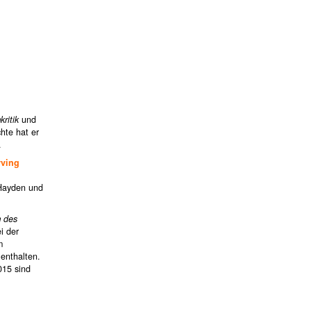
kritik
und
hte hat er
.
rving
 Hayden und
m des
ei der
m
enthalten.
015 sind