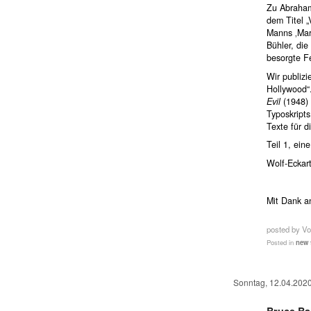
Zu Abraham
dem Titel 
Manns ‚Mari
Bühler, di
besorgte Fe
Wir publizi
Hollywood“.
Evil
(1948) 
Typoskript
Texte für d
Teil 1, ein
Wolf-Eckar
Mit Dank a
posted by Vo
Posted in
new 
Sonntag, 12.04.202