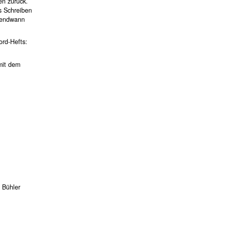
en zurück.
as Schreiben
rgendwann
ord-Hefts:
mit dem
 Bühler