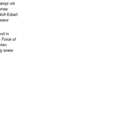
kript mit
homas
olf-Eckart
sseur
nd in
d
Force of
nten
ng sowie