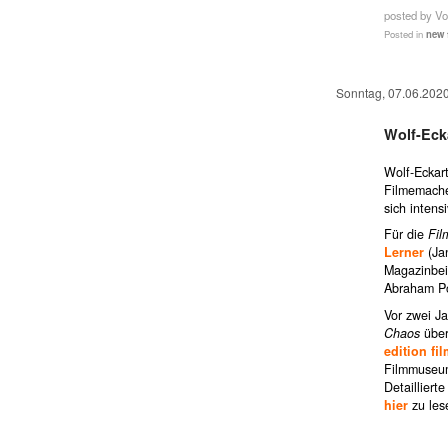
posted by Vo
Posted in
new 
Sonntag, 07.06.202
Wolf-Eck
Wolf-Eckar
Filmemache
sich intens
Für die
Film
Lerner
(Jan
Magazinbei
Abraham Po
Vor zwei J
Chaos
über
edition f
Filmmuseum
Detailliert
hier
zu les