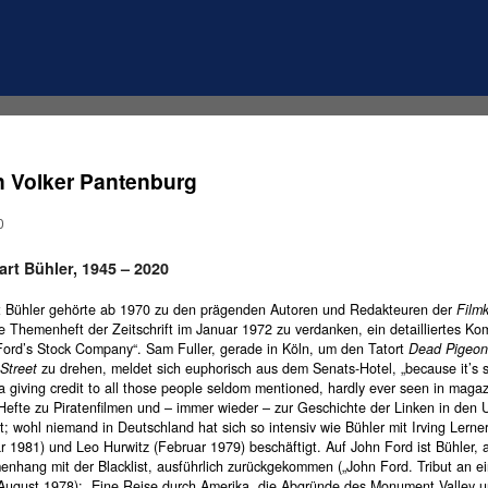
n Volker Pantenburg
0
rt Bühler, 1945 – 2020
t Bühler gehörte ab 1970 zu den prägenden Autoren und Redakteuren der
Filmk
te Themenheft der Zeitschrift im Januar 1972 zu verdanken, ein detailliertes 
Ford’s Stock Company“. Sam Fuller, gerade in Köln, um den Tatort
Dead Pigeon
Street
zu drehen, meldet sich euphorisch aus dem Senats-Hotel, „because it’s 
ea giving credit to all those people seldom mentioned, hardly ever seen in magaz
 Hefte zu Piratenfilmen und – immer wieder – zur Geschichte der Linken in den
st; wohl niemand in Deutschland hat sich so intensiv wie Bühler mit Irving Lerne
 1981) und Leo Hurwitz (Februar 1979) beschäftigt. Auf John Ford ist Bühler, 
nhang mit der Blacklist, ausführlich zurückgekommen („John Ford. Tribut an e
August 1978): „Eine Reise durch Amerika, die Abgründe des Monument Valley u