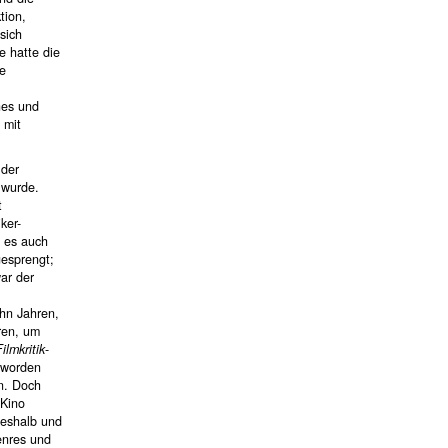
tion,
sich
e hatte die
te
nes und
 mit
 der
 wurde.
t
ker-
 es auch
gesprengt;
ar der
ehn Jahren,
ren, um
ilmkritik
-
eworden
n. Doch
 Kino
weshalb und
enres und