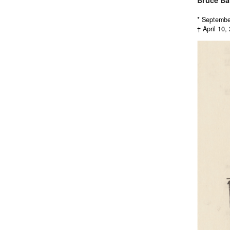
Bruce Bai
* Septembe
† April 10,