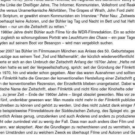
che Linke der Dreißiger Jahre, The Informer, Kommunisten, Volksfront und Reak
che versus Unamerikanische Aktivitäten, The Grapes of Wrath, John Ford zieht 
t Scriptum, er gewährt einem Kommunisten ein Interview.“ Peter Nau: „Zeitweis
erhaupt keine Autoren, und der Bühler lag Tag und Nacht im Bett und hat Hef
eben – nur um die Zeitschrift zu retten.“
 1980er Jahre dreht Bühler auch Filme für die WDR-Filmredaktion. Ein so schö
, zugleich so schonungsloses Porträt wie
Leuchtturm des Chaos
– ein paar Tage
ayden auf seinem Boot vor Besançon – wird man vergeblich suchen.
er 2007 las Bühler im Filmmuseum München aus Anlass des 50. Geburtstages
szüge aus seinem Text „Tod und Mathematik“, der kürzlich wiederveröffentlicht
erte er sich an den Umbruch der Zeitschrift Anfang der 1970er Jahre: „Hefte mi
en hatte es seit der Vergesellschaftung, sprich: seit der Gründung der Filmkriti
e 1970, hin und wieder schon gegeben. Aber das waren Ausnahmen und sollten
ie
Filmkritik
hatte die Grenzen der konventionellen Herstellung einer Zeitschrift 
 der konventionellen Rezension, der Einzelkritik blieben unangetastet. Dabei w
sche Name der Zeitschrift, eben Filmkritik und nicht Kino oder Kinohefte oder
n, zu jener Zeit – Ende der 1960er Jahre – längst obsolet geworden. Was vor z
r fünf, undenkbar gewesen war: Man musste nicht mehr in der
Filmkritik
publizie
schreiben zu können und gehört zu werden. Und dies nicht zuletzt dank einiger
F
ie beispielsweise Filmredakteure der Süddeutschen Zeitung, des Spiegel etc. g
entlich Anlass genug, umzudenken und auch Anderes und anders zu produziere
cht oder zumindest viel zu wenig der Fall. Dass man auch anders über Film und
ann, war akzeptiert. Aber die Grundlagen zu recherchieren und zu vermitteln, 
hen Umständen und zu welchem Zweck es überhaupt Filme und Autoren und G