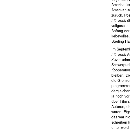
Amerikanis
Amerikanis
zurück, Pos
Filmkritik
üb
vollgeschri
Anfang der
liebevolles
Sterling H
Im Septemb
Filmkritik
Au
Zuvor erinn
Schwerpunkt
Kooperativ
bleiben. D
die Grenzen
programmati
dergleiche
ja noch vo
über Film 
Autoren, d
waren. Eig
das war ni
schreiben k
unter welc