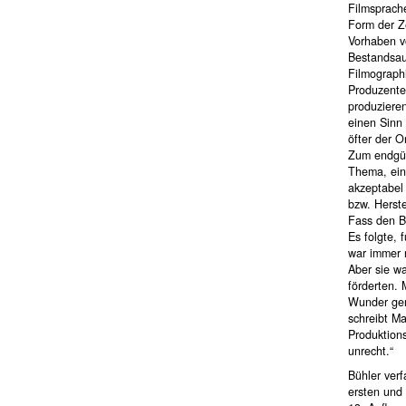
Filmsprache
Form der Ze
Vorhaben v
Bestandsauf
Filmograph
Produzenten
produzieren
einen Sinn
öfter der 
Zum endgül
Thema, ein 
akzeptabel
bzw. Herst
Fass den B
Es folgte, 
war immer 
Aber sie wa
förderten. 
Wunder geme
schreibt M
Produktions
unrecht.“
Bühler ver
ersten und