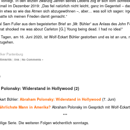
 vorliegt. In den letzten zwanzig Jahren seines Lebens zog er sich vom Schreib
mail im Dezember 2019: „Das fiel natürlich nicht leicht, ganz im Gegenteil – d
 in etwa so wie das Atmen sich abzugewöhnen –, aber… was soll ich sagen: i
hatte ich meinen Frieden damit gemacht.“
l Sam Fuller aus dem begeisterten Brief an „Mr. Bühler” aus Anlass des John F
that shocked me was about Carleton [G.] Young being dead. I had no idea!”
 Tagen, am 16. Juni 2020, ist Wolf-Eckart Bühler gestorben und es ist an uns, 
zugehen.
lker Pantenburg
filmkritik
|
link
|
No Comments »
0
Polonsky: Widerstand in Hollywood (2)
kart Bühler:
Abraham Polonsky: Widerstand in Hollywood
(7. Juni)
fährlichste Mann in Amerika?
Abraham Polonsky im Gespräch mit Wolf-Eckart
***
ilige Serie. Die weiteren Folgen wöchentlich sonntags.