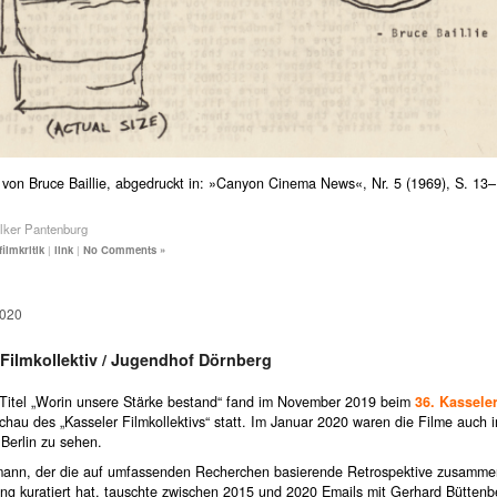
 von Bruce Baillie, abgedruckt in: »Canyon Cinema News«, Nr. 5 (1969), S. 13–
lker Pantenburg
filmkritik
|
link
|
No Comments »
2020
 Filmkollektiv / Jugendhof Dörnberg
Titel „Worin unsere Stärke bestand“ fand im November 2019 beim
36. Kassele
chau des „Kasseler Filmkollektivs“ statt. Im Januar 2020 waren die Filme auch
 Berlin zu sehen.
mann, der die auf umfassenden Recherchen basierende Retrospektive zusamme
ing kuratiert hat, tauschte zwischen 2015 und 2020 Emails mit Gerhard Büttenb