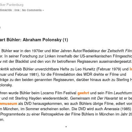
lker Pantenburg
filmkritik
|
link
|
No Comments »
0
art Bühler: Abraham Polonsky (1)
t Bühler war in den 1970er und 80er Jahren Autor/Redakteur der Zeitschrift
Film
r. In seiner Forschung zur Linken innerhalb der US-amerikanischen Filmgeschic
iv mit der Blacklist und den von ihr betroffenen Regisseuren auseinandergesetzt
kritik
schrieb Bühler unverzichtbare Hefte zu Leo Hurwitz (Februar 1979) und
I
uar und Februar 1981), für die Filmredaktion des WDR drehte er Filme und
träge zu den beiden genannten Regisseuren, darüber hinaus auch zu Sterling
lonsky.
ahren wurde Bühler beim Locarno Film Festival
geehrt
und sein Film
Leuchttur
 und mit Sterling Hayden wiederentdeckt. Gemeinsam mit
Der Havarist
ist er b
ilmmuseum
als DVD herausgekommen, wo auch Bühlers übrige Filme, ediert vo
 München, im Sommer erscheinen sollen. Die DVD wird auch
Amerasia
(1985) 
e Programmtexte zu einer Retrospektive der Filme Bühlers in München im Jahr 2
en.
*