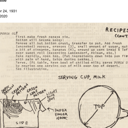
llie
r 24, 1931
 2020