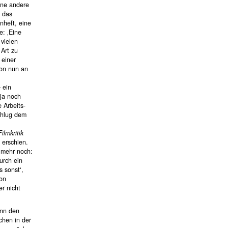
ine andere
e das
nheft, eine
e: ‚Eine
vielen
 Art zu
 einer
von nun an
 ein
 ja noch
 Arbeits-
chlug dem
Filmkritik
 erschien.
d mehr noch:
urch ein
 sonst‘,
von
er nicht
ann den
chen in der