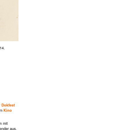
14.
r Dokfest
 im
Kino
n mit
ender aus,