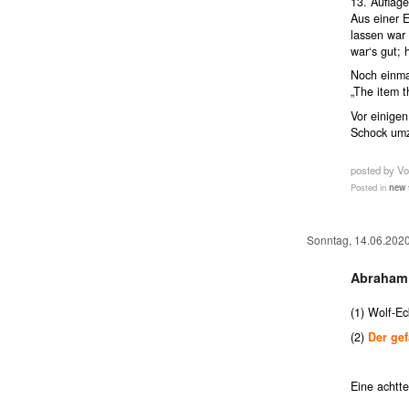
13. Auflage
Aus einer E
lassen war
war‘s gut; 
Noch einma
„The item 
Vor einigen
Schock um
posted by Vo
Posted in
new 
Sonntag, 14.06.202
Abraham 
(1) Wolf-Ec
(2)
Der ge
Eine achtte