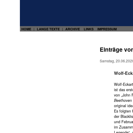
HOME
LANGE TEXTE
ARCHIVE
LINKS
IMPRESSUM
|
|
Einträge vo
Samstag, 20.06.202
Wolf-Ecka
Wolf-Eckar
ist das ers
von „John 
Beethoven 
original id
Es folgten
der Blackli
und Februar
im Zusamme
Legende“, 