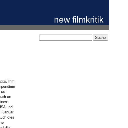
new filmkritik
ritik
. Ihm
Kompendium
 on
such an
ines“.
 USA und
r (Januar
auch dies
ine
nd die